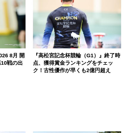
6 8月 開
『高松宮記念杯競輪（G1）』終了時
10戦の出
点、獲得賞金ランキングをチェッ
ク！古性優作が早くも2億円超え