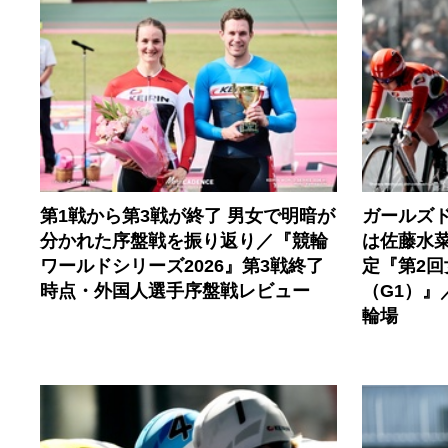
第1戦から第3戦が終了 男女で明暗が
ガールズ
分かれた序盤戦を振り返り／『競輪
は佐藤水
ワールドシリーズ2026』第3戦終了
定『第2
時点・外国人選手序盤戦レビュー
（G1）』
輪場