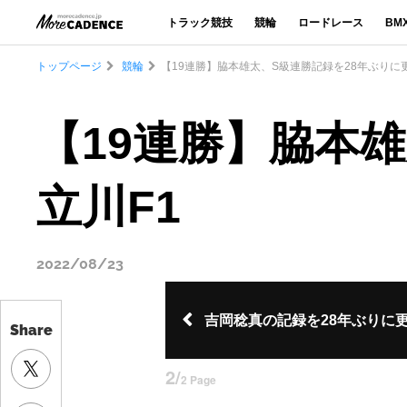
トラック競技
競輪
ロードレース
BM
トップページ
競輪
【19連勝】脇本雄太、S級連勝記録を28年ぶりに
【19連勝】脇本
立川F1
2022/08/23
吉岡稔真の記録を28年ぶりに
Share
2/
2 Page