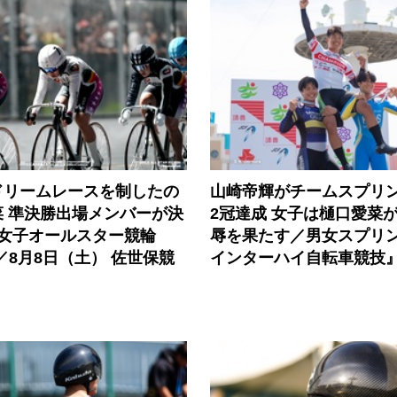
ドリームレースを制したの
山崎帝輝がチームスプリ
菜 準決勝出場メンバーが決
2冠達成 女子は樋口愛菜
回女子オールスター競輪
辱を果たす／男女スプリント
／8月8日（土） 佐世保競
インターハイ自転車競技