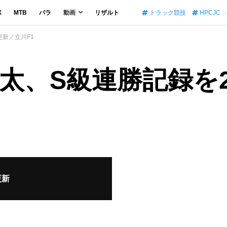
X
MTB
パラ
動画
リザルト
トラック競技
HPCJC
更新／立川F1
雄太、S級連勝記録を
更新