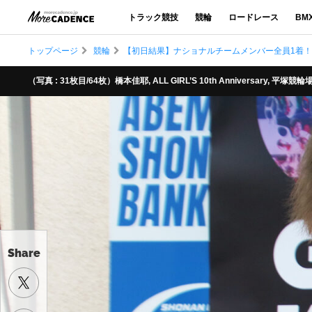
トラック競技
競輪
ロードレース
BM
トップページ
競輪
【初日結果】ナショナルチームメンバー全員1着！／ALL GI
（写真 : 31枚目/64枚）橋本佳耶, ALL GIRL’S 10th Anniversary, 平塚競輪
Share