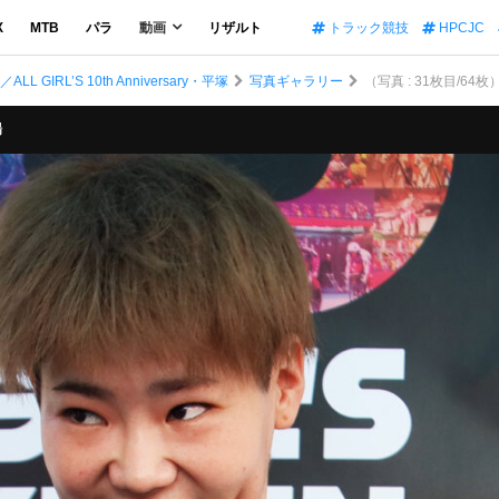
X
MTB
パラ
動画
リザルト
トラック競技
HPCJC
RL’S 10th Anniversary・平塚
写真ギャラリー
（写真 : 31枚目/64枚）橋
場