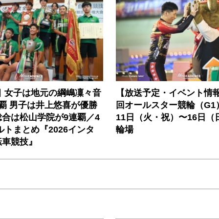
目 女子は地元の綱嶋凜々音
【放送予定・イベント情報
覇 男子は井上悠喜が優勝
回オールスター競輪（G1
合は松山学院が9連覇／4
11日（火・祝）〜16日（
ルトまとめ『2026インタ
輪場
転車競技』