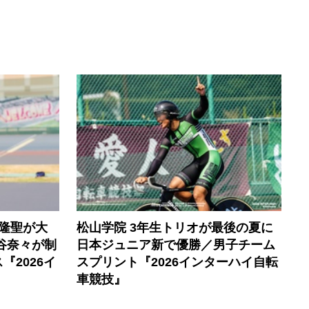
隆聖が大
松山学院 3年生トリオが最後の夏に
谷奈々が制
日本ジュニア新で優勝／男子チーム
2026イ
スプリント『2026インターハイ自転
車競技』