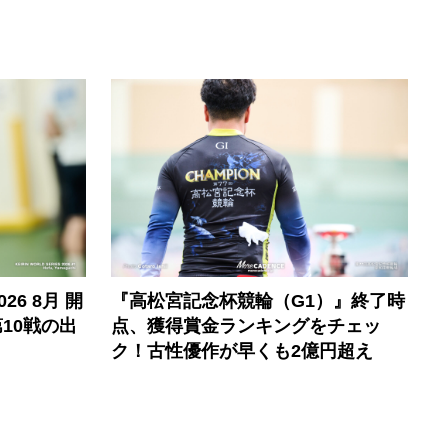
6 8月 開
『高松宮記念杯競輪（G1）』終了時
10戦の出
点、獲得賞金ランキングをチェッ
ク！古性優作が早くも2億円超え