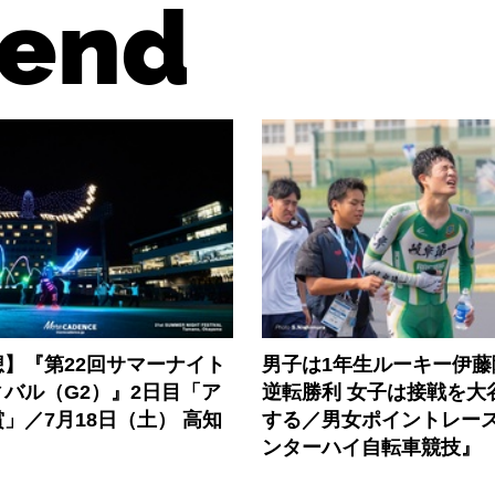
end
】『第22回サマーナイト
男子は1年生ルーキー伊藤
バル（G2）』2日目「ア
逆転勝利 女子は接戦を大
」／7月18日（土） 高知
する／男女ポイントレース『
ンターハイ自転車競技』