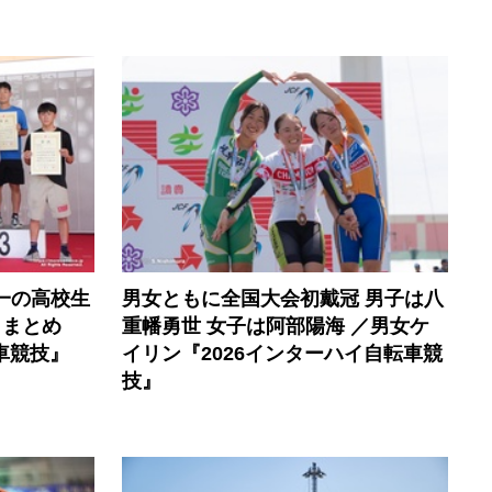
一の高校生
男女ともに全国大会初戴冠 男子は八
トまとめ
重幡勇世 女子は阿部陽海 ／男女ケ
車競技』
イリン『2026インターハイ自転車競
技』