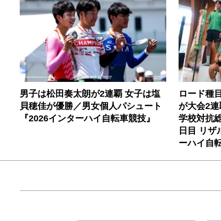
男子は松田奏太朗が2連覇 女子は塩
ロード種
貝穂佳が優勝／男女個人パシュート
が大会2連
『2026インターハイ自転車競技』
学校対抗総
日目 リザ
ーハイ自