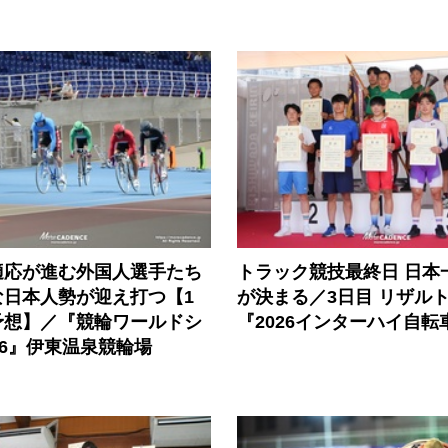
適応が進む外国人選手たち
トラック競技最終日 日本
な日本人勢が迎え打つ【1
が決まる／3日目 リザル
予想】／『競輪ワールドシ
『2026インターハイ自転
26』伊東温泉競輪場