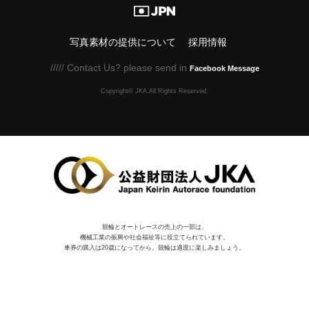
写真素材の提供について
採用情報
///// Contact Us? please send in
Facebook Message
Copyright© JKA.All Rights Reserved.
競輪とオートレースの売上の一部は、
機械⼯業の振興や社会福祉等に役⽴てられています。
車券の購入は20歳になってから。競輪は適度に楽しみましょう。