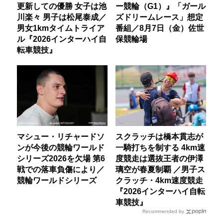
更新しての優勝 女子は池
ー競輪（G1）』「ガール
川楽々 男子は松尾泰成／
ズドリームレース」想定
男女1kmタイムトライア
番組／8月7日（金）佐世
ル『2026インターハイ自
保競輪場
転車競技』
マシュー・リチャードソ
スクラッチは橋本貫志が
ンが今後の競輪ワールド
一騎打ちを制する 4km速
シリーズ2026を欠場 第6
度競走は選抜王者の伊澤
戦での落車負傷により／
璃空が春夏制覇 ／男子ス
競輪ワールドシリーズ
クラッチ・4km速度競走
『2026インターハイ自転
車競技』
Recommended by