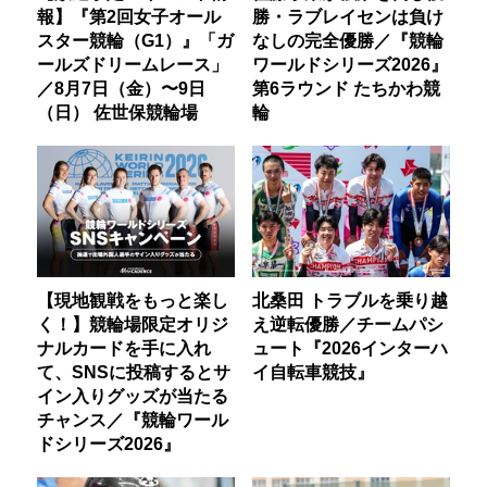
報】『第2回女子オール
勝・ラブレイセンは負け
スター競輪（G1）』「ガ
なしの完全優勝／『競輪
ールズドリームレース」
ワールドシリーズ2026』
／8月7日（金）〜9日
第6ラウンド たちかわ競
（日） 佐世保競輪場
輪
【現地観戦をもっと楽し
北桑田 トラブルを乗り越
く！】競輪場限定オリジ
え逆転優勝／チームパシ
ナルカードを手に入れ
ュート『2026インターハ
て、SNSに投稿するとサ
イ自転車競技』
イン入りグッズが当たる
チャンス／『競輪ワール
ドシリーズ2026』