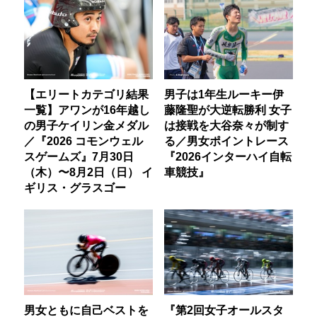
【エリートカテゴリ結果
男子は1年生ルーキー伊
一覧】アワンが16年越し
藤隆聖が大逆転勝利 女子
の男子ケイリン金メダル
は接戦を大谷奈々が制す
／『2026 コモンウェル
る／男女ポイントレース
スゲームズ』7月30日
『2026インターハイ自転
（木）〜8月2日（日） イ
車競技』
ギリス・グラスゴー
男女ともに自己ベストを
『第2回女子オールスタ