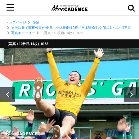
トップページ
競輪
男子決勝で藤根俊貴が優勝、小林泰正は2着／日本競輪学校 第113・114回卒業記念
写真ギャラリー
（写真 : 10枚目/14枚）0185
（写真 : 10枚目/14枚）0185