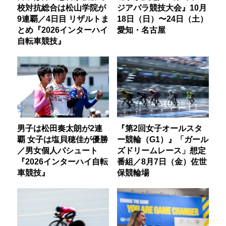
校対抗総合は松山学院が
ジアパラ競技大会』10月
9連覇／4日目 リザルトま
18日（日）〜24日（土）
とめ『2026インターハイ
愛知・名古屋
自転車競技』
男子は松田奏太朗が2連
『第2回女子オールスタ
覇 女子は塩貝穂佳が優勝
ー競輪（G1）』「ガール
／男女個人パシュート
ズドリームレース」想定
『2026インターハイ自転
番組／8月7日（金）佐世
車競技』
保競輪場