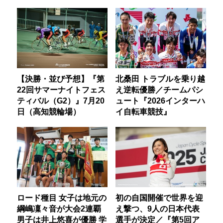
【決勝・並び予想】『第
北桑田 トラブルを乗り越
22回サマーナイトフェス
え逆転優勝／チームパシ
ティバル（G2）』7月20
ュート『2026インターハ
日（高知競輪場）
イ自転車競技』
ロード種目 女子は地元の
初の自国開催で世界を迎
綱嶋凜々音が大会2連覇
え撃つ、9人の日本代表
男子は井上悠喜が優勝 学
選手が決定／『第5回ア