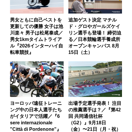
男女ともに自己ベストを
追加ゲスト決定 マチル
更新しての優勝 女子は池
ド・グロやガールズケイ
川楽々 男子は松尾泰成／
リン選手も登場！ 締切迫
男女1kmタイムトライア
る／日本競輪選手養成所
ル『2026インターハイ自
オープンキャンパス 8月
転車競技』
15日（土）
ヨーロッパ遠征トレーニ
出場予定選手発表！ 注目
ング中の日本人選手たち
の推薦選手は？／『第42
がイタリアで活躍／『6
回 共同通信社杯
sere internazionale
（G2）』9月18日
"Città di Pordenone"』
（金）〜21日（月・祝）