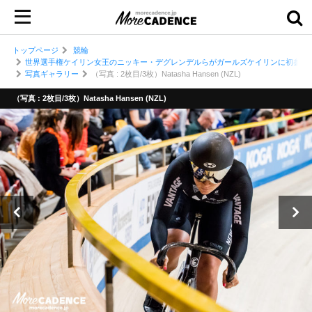
トップページ
競輪
世界選手権ケイリン女王のニッキー・デグレンデルらがガールズケイリンに初参戦
写真ギャラリー
（写真 : 2枚目/3枚）Natasha Hansen (NZL)
（写真 : 2枚目/3枚）Natasha Hansen (NZL)