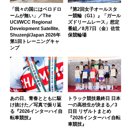
「我々の国にはベロドロ
『第2回女子オールスタ
ームが無い」／The
ー競輪（G1）』「ガール
UCI/WCC Regional
ズドリームレース」想定
Development Satellite,
番組／8月7日（金）佐世
Shuzenji/Japan 2026年
保競輪場
第1回トレーニングキャ
ンプ
あの日、青春とともに駆
トラック競技最終日 日本
け抜けた／写真で振り返
一の高校生が決まる／3
る『2026インターハイ自
日目 リザルトまとめ
転車競技』
『2026インターハイ自転
車競技』