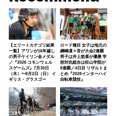
【エリートカテゴリ結果
ロード種目 女子は地元の
一覧】アワンが16年越し
綱嶋凜々音が大会2連覇
の男子ケイリン金メダル
男子は井上悠喜が優勝 学
／『2026 コモンウェル
校対抗総合は松山学院が
スゲームズ』7月30日
9連覇／4日目 リザルトま
（木）〜8月2日（日） イ
とめ『2026インターハイ
ギリス・グラスゴー
自転車競技』