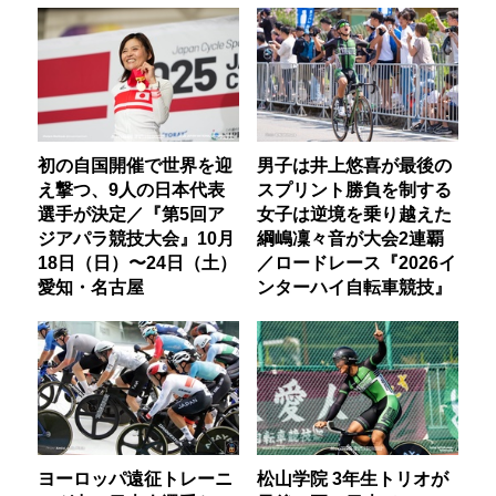
初の自国開催で世界を迎
男子は井上悠喜が最後の
え撃つ、9人の日本代表
スプリント勝負を制する
選手が決定／『第5回ア
女子は逆境を乗り越えた
ジアパラ競技大会』10月
綱嶋凜々音が大会2連覇
18日（日）〜24日（土）
／ロードレース『2026イ
愛知・名古屋
ンターハイ自転車競技』
ヨーロッパ遠征トレーニ
松山学院 3年生トリオが