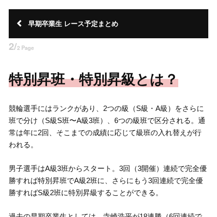
早期卒業生 レース予定まとめ
2/
2 Page
特別昇班・特別昇級とは？
競輪選手にはランクがあり、2つの級（S級・A級）をさらに
班で分け（S級S班〜A級3班）、6つの級班で区分される。通
常は年に2回、そこまでの成績に応じて級班の入れ替えが行
われる。
男子選手はA級3班からスタート。3回（3開催）連続で完全優
勝すれば特別昇班でA級2班に、さらにもう3回連続で完全優
勝すればS級2班に特別昇級することができる。
過去の早期卒業生としては、寺崎浩平が18連勝（6回連続で