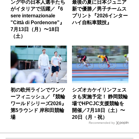
ング中の日本人選手たち
最後の夏に日本ジュニア
がイタリアで活躍／『6
新で優勝／男子チームス
sere internazionale
プリント『2026インター
"Città di Pordenone"』
ハイ自転車競技』
7月13日（月）〜18日
（土）
初の欧州ラインでワンツ
シズオカケイリンフェス
ーフィニッシュ／『競輪
タも実施予定！ 静岡競輪
ワールドシリーズ2026』
場でHPCJC支援競輪を
第5ラウンド 岸和田競輪
開催／7月18日（土）〜
場
20日（月・祝）
Recommended by