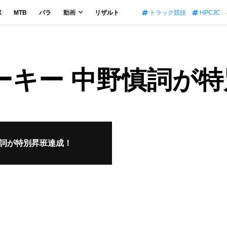
X
MTB
パラ
動画
リザルト
トラック競技
HPCJC
！
ーキー 中野慎詞が
慎詞が特別昇班達成！