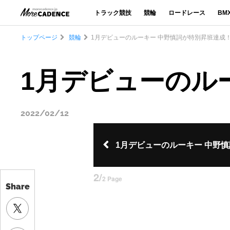
トラック競技
競輪
ロードレース
BM
トップページ
競輪
1月デビューのルーキー 中野慎詞が特別昇班達成
1月デビューのル
2022/02/12
1月デビューのルーキー 中野
2/
2 Page
Share