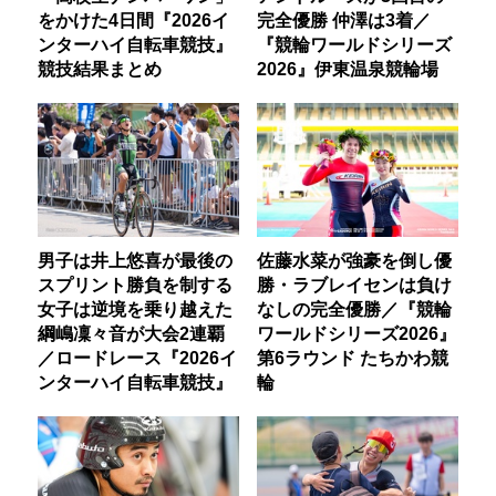
をかけた4日間『2026イ
完全優勝 仲澤は3着／
ンターハイ自転車競技』
『競輪ワールドシリーズ
競技結果まとめ
2026』伊東温泉競輪場
男子は井上悠喜が最後の
佐藤水菜が強豪を倒し優
スプリント勝負を制する
勝・ラブレイセンは負け
女子は逆境を乗り越えた
なしの完全優勝／『競輪
綱嶋凜々音が大会2連覇
ワールドシリーズ2026』
／ロードレース『2026イ
第6ラウンド たちかわ競
ンターハイ自転車競技』
輪