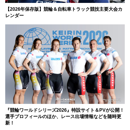
【2026年保存版】競輪＆自転車トラック競技主要大会カ
レンダー
『競輪ワールドシリーズ2026』特設サイト＆PVが公開！
選手プロフィールのほか、レース出場情報などを随時更
新！