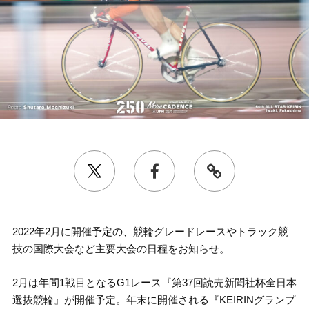
2022年2月に開催予定の、競輪グレードレースやトラック競
技の国際大会など主要大会の日程をお知らせ。
2月は年間1戦目となるG1レース『第37回読売新聞社杯全日本
選抜競輪』が開催予定。年末に開催される『KEIRINグランプ