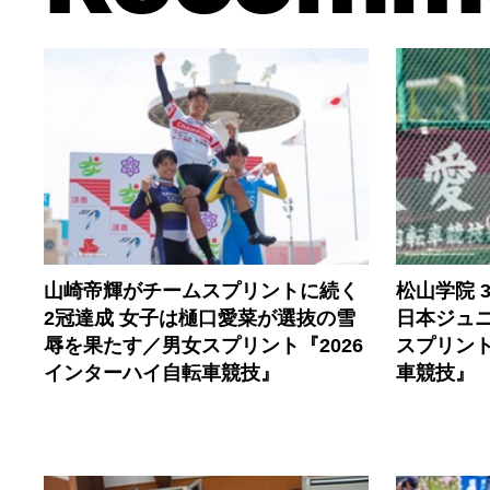
山崎帝輝がチームスプリントに続く
松山学院 
2冠達成 女子は樋口愛菜が選抜の雪
日本ジュ
辱を果たす／男女スプリント『2026
スプリント
インターハイ自転車競技』
車競技』