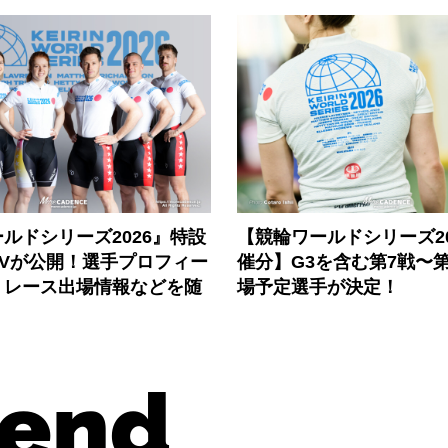
ルドシリーズ2026』特設
【競輪ワールドシリーズ202
PVが公開！選手プロフィー
催分】G3を含む第7戦〜第
、レース出場情報などを随
場予定選手が決定！
end