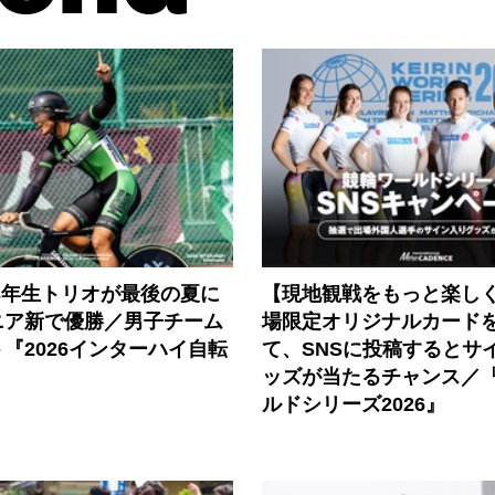
3年生トリオが最後の夏に
【現地観戦をもっと楽し
ニア新で優勝／男子チーム
場限定オリジナルカード
『2026インターハイ自転
て、SNSに投稿するとサ
ッズが当たるチャンス／
ルドシリーズ2026』