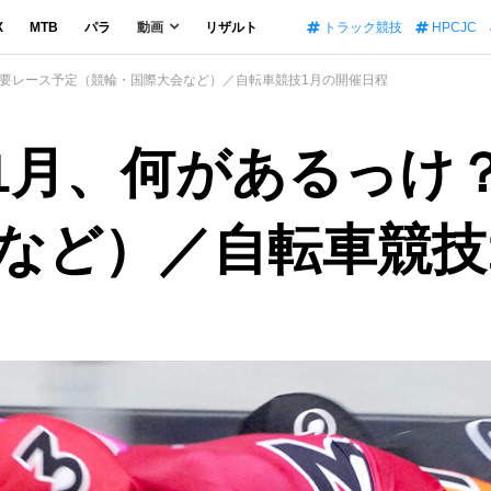
X
MTB
パラ
動画
リザルト
トラック競技
HPCJC
？主要レース予定（競輪・国際大会など）／自転車競技1月の開催日程
版】1月、何があるっ
など）／自転車競技