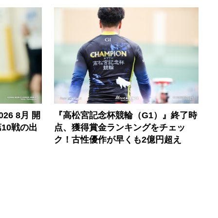
6 8月 開
『高松宮記念杯競輪（G1）』終了時
10戦の出
点、獲得賞金ランキングをチェッ
ク！古性優作が早くも2億円超え