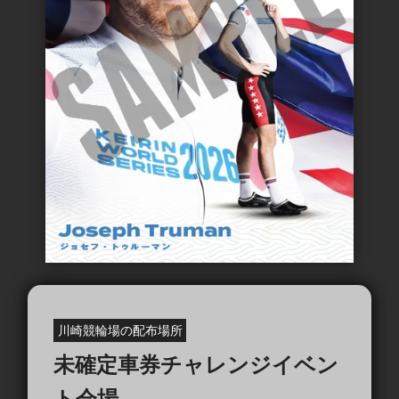
川崎競輪場の配布場所
未確定車券チャレンジイベン
ト会場