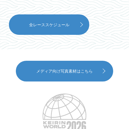
全レーススケジュール
メディア向け写真素材はこちら