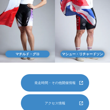
マチルド・グロ
マシュー・リチャードソン
発走時間・
その他開催情報
アクセス情報