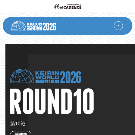
第10戦
開催前