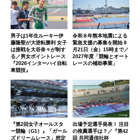
男子は1年生ルーキー伊
令和８年熊本地震による
藤隆聖が大逆転勝利 女子
緊急支援の募集を開始 8
は接戦を大谷奈々が制す
月21日（金）15時まで／
る／男女ポイントレース
2027年度「競輪とオート
『2026インターハイ自転
レースの補助事業」
車競技』
『第2回女子オールスタ
出場予定選手発表！ 注目
ー競輪（G1）』「ガール
の推薦選手は？／『第42
ズドリームレース」想定
回 共同通信社杯