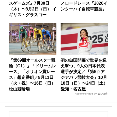
スゲームズ』7月30日
／ロードレース『2026イ
（木）〜8月2日（日） イ
ンターハイ自転車競技』
ギリス・グラスゴー
『第69回オールスター競
初の自国開催で世界を迎
輪（G1）』「ドリームレ
え撃つ、9人の日本代表
ース」「オリオン賞レー
選手が決定／『第5回ア
ス」想定番組／8月11日
ジアパラ競技大会』10月
（火・祝）〜16日（日）
18日（日）〜24日（土）
松山競輪場
愛知・名古屋
Recommended by