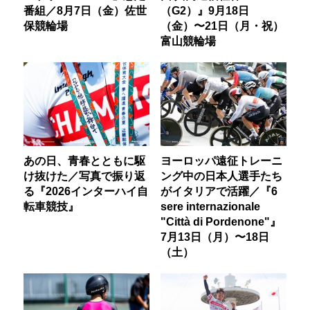
番組／8月7日（金）佐世
（G2）』9月18日
保競輪場
（金）〜21日（月・祝）
富山競輪場
あの日、青春とともに駆
ヨーロッパ遠征トレーニ
け抜けた／写真で振り返
ング中の日本人選手たち
る『2026インターハイ自
がイタリアで活躍／『6
転車競技』
sere internazionale
"Città di Pordenone"』
7月13日（月）〜18日
（土）