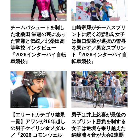
チームパシュートを制し
山崎帝輝がチームスプリ
た北桑田 栄冠の裏にあっ
ントに続く2冠達成 女子
た苦難と伝統／北桑田高
は樋口愛菜が選抜の雪辱
等学校 インタビュー
を果たす／男女スプリン
『2026インターハイ自転
ト『2026インターハイ自
車競技』
転車競技』
【エリートカテゴリ結果
男子は井上悠喜が最後の
一覧】アワンが16年越し
スプリント勝負を制する
の男子ケイリン金メダル
女子は逆境を乗り越えた
／『2026 コモンウェル
綱嶋凜々音が大会2連覇