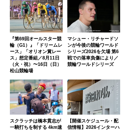
『第69回オールスター競
マシュー・リチャードソ
輪（G1）』「ドリームレ
ンが今後の競輪ワールド
ース」「オリオン賞レー
シリーズ2026を欠場 第6
ス」想定番組／8月11日
戦での落車負傷により／
（火・祝）〜16日（日）
競輪ワールドシリーズ
松山競輪場
スクラッチは橋本貫志が
【開催スケジュール・配
一騎打ちを制する 4km速
信情報】2026インターハ