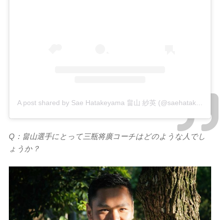
A post shared by Sae Hatakeyama 畠山 紗英 (@saehatakeyama)
Q：畠山選手にとって三瓶将廣コーチはどのような人でし
ょうか？