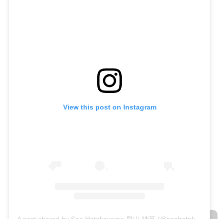
View this post on Instagram
A post shared by Sae Hatakeyama 畠山 紗英 (@saehatakeyama)