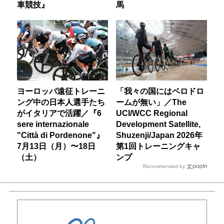
車競技』
馬
ヨーロッパ遠征トレーニ
「我々の国にはベロドロ
ング中の日本人選手たち
ームが無い」／The
がイタリアで活躍／『6
UCI/WCC Regional
sere internazionale
Development Satellite,
"Città di Pordenone"』
Shuzenji/Japan 2026年
7月13日（月）〜18日
第1回トレーニングキャ
（土）
ンプ
Recommended by