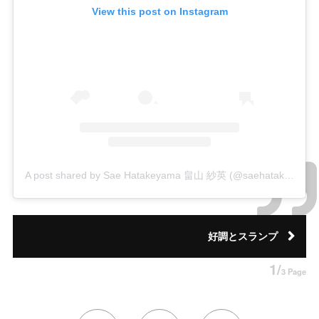
View this post on Instagram
A post shared by Sae Hatakeyama 畠山 紗英 (@saehatakeyama)
好調とスランプ
1/
3 Page