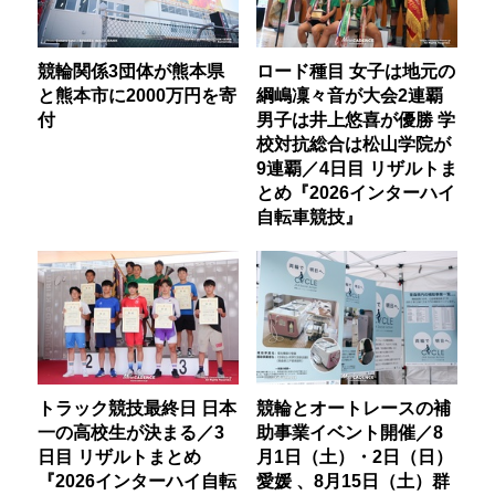
競輪関係3団体が熊本県
ロード種目 女子は地元の
と熊本市に2000万円を寄
綱嶋凜々音が大会2連覇
付
男子は井上悠喜が優勝 学
校対抗総合は松山学院が
9連覇／4日目 リザルトま
とめ『2026インターハイ
自転車競技』
トラック競技最終日 日本
競輪とオートレースの補
一の高校生が決まる／3
助事業イベント開催／8
日目 リザルトまとめ
月1日（土）・2日（日）
『2026インターハイ自転
愛媛 、8月15日（土）群