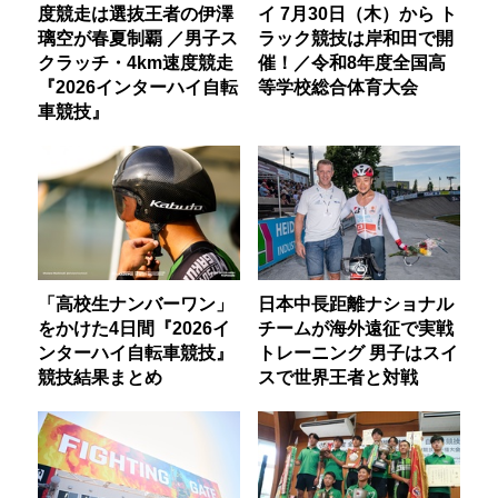
度競走は選抜王者の伊澤
イ 7月30日（木）から ト
璃空が春夏制覇 ／男子ス
ラック競技は岸和田で開
クラッチ・4km速度競走
催！／令和8年度全国高
『2026インターハイ自転
等学校総合体育大会
車競技』
「高校生ナンバーワン」
日本中長距離ナショナル
をかけた4日間『2026イ
チームが海外遠征で実戦
ンターハイ自転車競技』
トレーニング 男子はスイ
競技結果まとめ
スで世界王者と対戦