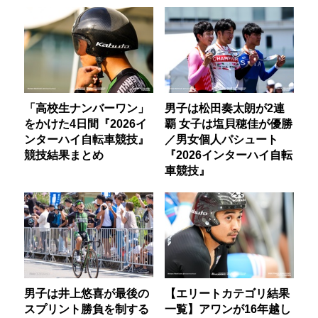
「高校生ナンバーワン」
男子は松田奏太朗が2連
をかけた4日間『2026イ
覇 女子は塩貝穂佳が優勝
ンターハイ自転車競技』
／男女個人パシュート
競技結果まとめ
『2026インターハイ自転
車競技』
男子は井上悠喜が最後の
【エリートカテゴリ結果
スプリント勝負を制する
一覧】アワンが16年越し