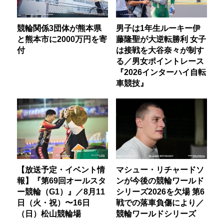
競輪関係3団体が熊本県
男子は1年生ルーキー伊
と熊本市に2000万円を寄
藤隆聖が大逆転勝利 女子
付
は接戦を大谷奈々が制す
る／男女ポイントレース
『2026インターハイ自転
車競技』
【放送予定・イベント情
マシュー・リチャードソ
報】『第69回オールスタ
ンが今後の競輪ワールド
ー競輪（G1）』／8月11
シリーズ2026を欠場 第6
日（火・祝）〜16日
戦での落車負傷により／
（日）松山競輪場
競輪ワールドシリーズ