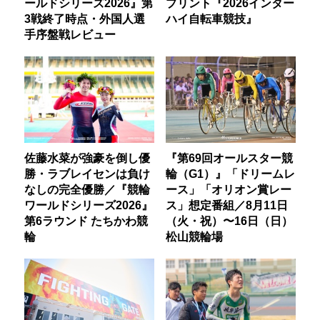
ールドシリーズ2026』第
プリント『2026インター
3戦終了時点・外国人選
ハイ自転車競技』
手序盤戦レビュー
佐藤水菜が強豪を倒し優
『第69回オールスター競
勝・ラブレイセンは負け
輪（G1）』「ドリームレ
なしの完全優勝／『競輪
ース」「オリオン賞レー
ワールドシリーズ2026』
ス」想定番組／8月11日
第6ラウンド たちかわ競
（火・祝）〜16日（日）
輪
松山競輪場