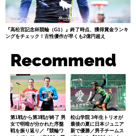
『高松宮記念杯競輪（G1）』終了時点、獲得賞金ランキ
ングをチェック！古性優作が早くも2億円超え
Recommend
第1戦から第3戦が終了 男
松山学院 3年生トリオが
女で明暗が分かれた序盤
最後の夏に日本ジュニア
戦を振り返り／『競輪ワ
新で優勝／男子チームス