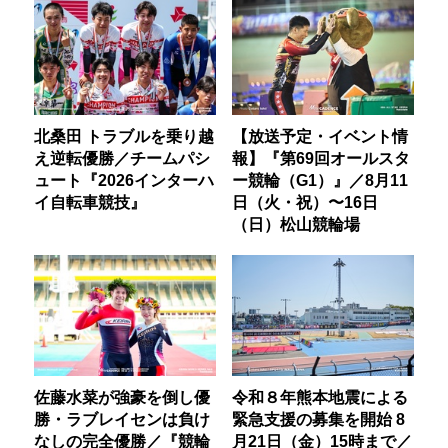
北桑田 トラブルを乗り越
【放送予定・イベント情
え逆転優勝／チームパシ
報】『第69回オールスタ
ュート『2026インターハ
ー競輪（G1）』／8月11
イ自転車競技』
日（火・祝）〜16日
（日）松山競輪場
佐藤水菜が強豪を倒し優
令和８年熊本地震による
勝・ラブレイセンは負け
緊急支援の募集を開始 8
なしの完全優勝／『競輪
月21日（金）15時まで／