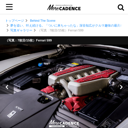
トップページ
Behind The Scene
夢を追い、叶え続ける。「ついに来ちゃったな」深谷知広がクルマ趣味の最高峰、フ
写真ギャラリー
（写真 : 7枚目/15枚）Ferrari 599
（写真 : 7枚目/15枚）Ferrari 599