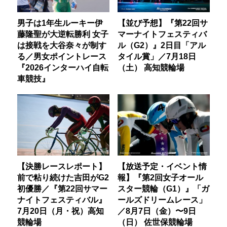
男子は1年生ルーキー伊
【並び予想】『第22回サ
藤隆聖が大逆転勝利 女子
マーナイトフェスティバ
は接戦を大谷奈々が制す
ル（G2）』2日目「アル
る／男女ポイントレース
タイル賞」／7月18日
『2026インターハイ自転
（土） 高知競輪場
車競技』
【決勝レースレポート】
【放送予定・イベント情
前で粘り続けた吉田がG2
報】『第2回女子オール
初優勝／『第22回サマー
スター競輪（G1）』「ガ
ナイトフェスティバル』
ールズドリームレース」
7月20日（月・祝）高知
／8月7日（金）〜9日
競輪場
（日） 佐世保競輪場