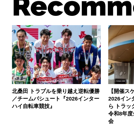
Recomm
北桑田 トラブルを乗り越え逆転優勝
【開催ス
／チームパシュート『2026インター
2026イ
ハイ自転車競技』
ら トラ
令和8年
会