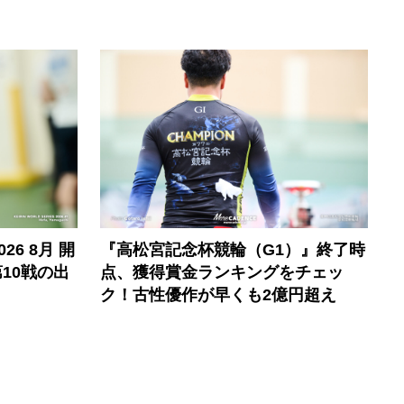
6 8月 開
『高松宮記念杯競輪（G1）』終了時
10戦の出
点、獲得賞金ランキングをチェッ
ク！古性優作が早くも2億円超え