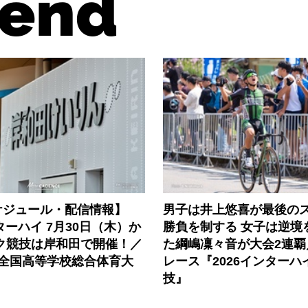
end
ケジュール・配信情報】
男子は井上悠喜が最後の
ンターハイ 7月30日（木）か
勝負を制する 女子は逆境
ック競技は岸和田で開催！／
た綱嶋凜々音が大会2連覇
度全国高等学校総合体育大
レース『2026インターハ
技』