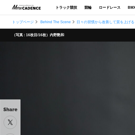
トラック競技
競輪
ロードレース
BM
トップページ
Behind The Scene
日々の習慣から改善して質を上げる
（写真 : 16枚目/16枚）内野艶和
Share