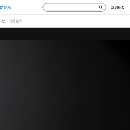
競輪
詳細検索
/16枚）内野艶和