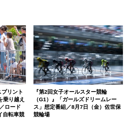
スプリント
『第2回女子オールスター競輪
を乗り越え
（G1）』「ガールズドリームレー
／ロード
ス」想定番組／8月7日（金）佐世保
イ自転車競
競輪場