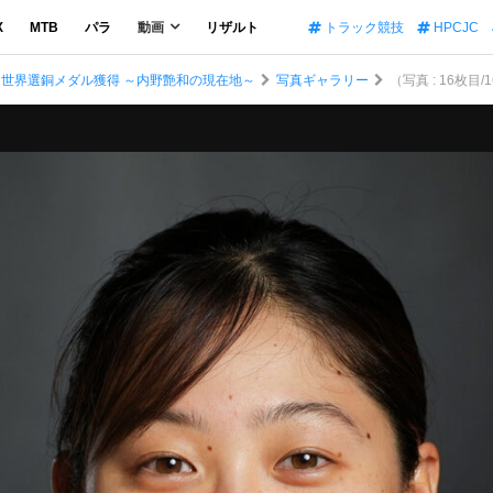
X
MTB
パラ
動画
リザルト
トラック競技
HPCJC
 世界選銅メダル獲得 ～内野艶和の現在地～
写真ギャラリー
（写真 : 16枚目