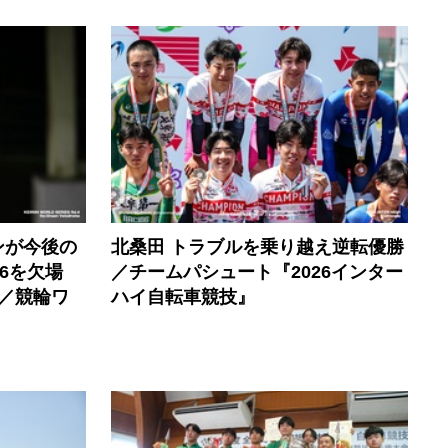
ンが今後の
北桑田 トラブルを乗り越え逆転優勝
6を欠場
／チームパシュート『2026インター
／競輪ワ
ハイ自転車競技』