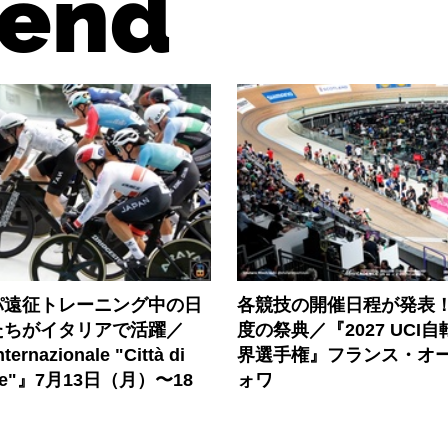
end
パ遠征トレーニング中の日
各競技の開催日程が発表！
たちがイタリアで活躍／
度の祭典／『2027 UCI
ternazionale "Città di
界選手権』フランス・オー
one"』7月13日（月）〜18
ォワ