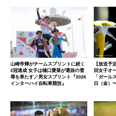
山崎帝輝がチームスプリントに続く
【放送予
2冠達成 女子は樋口愛菜が選抜の雪
回女子オ
辱を果たす／男女スプリント『2026
「ガールズ
インターハイ自転車競技』
日（金）〜