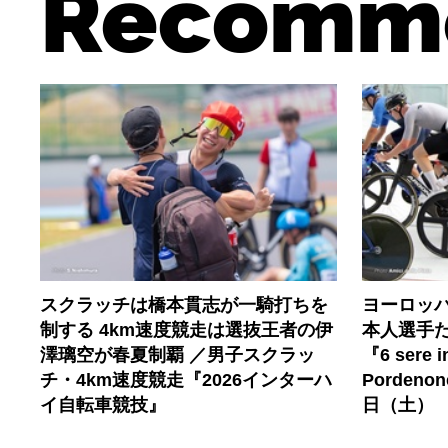
Recomm
スクラッチは橋本貫志が一騎打ちを
ヨーロッ
制する 4km速度競走は選抜王者の伊
本人選手
澤璃空が春夏制覇 ／男子スクラッ
『6 sere in
チ・4km速度競走『2026インターハ
Porden
イ自転車競技』
日（土）