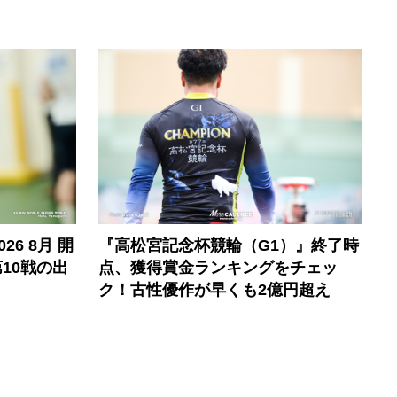
6 8月 開
『高松宮記念杯競輪（G1）』終了時
10戦の出
点、獲得賞金ランキングをチェッ
ク！古性優作が早くも2億円超え