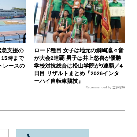
緊急支援の
ロード種目 女子は地元の綱嶋凜々音
）15時まで
が大会2連覇 男子は井上悠喜が優勝
トレースの
学校対抗総合は松山学院が9連覇／4
日目 リザルトまとめ『2026インタ
ーハイ自転車競技』
Recommended by