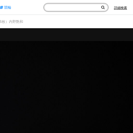
競輪
詳細検索
/16枚）内野艶和