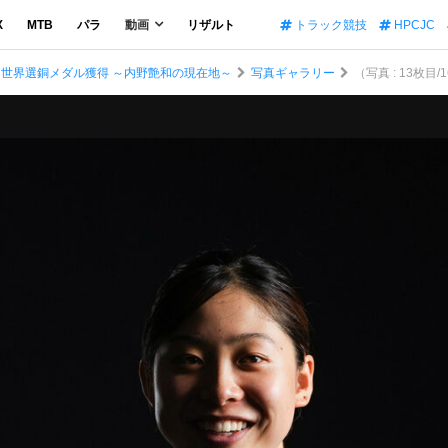
X
MTB
パラ
動画
リザルト
トラック競技
HPCJC
 世界選銅メダル獲得 ～内野艶和の現在地～
写真ギャラリー
（写真 : 13枚目