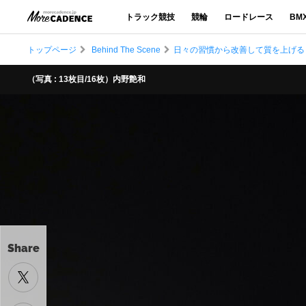
トラック競技
競輪
ロードレース
BM
トップページ
Behind The Scene
日々の習慣から改善して質を上げる
（写真 : 13枚目/16枚）内野艶和
Share