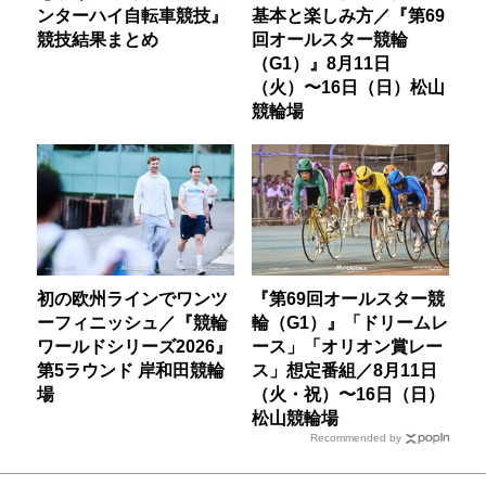
ンターハイ自転車競技』
基本と楽しみ方／『第69
競技結果まとめ
回オールスター競輪
（G1）』8月11日
（火）〜16日（日）松山
競輪場
初の欧州ラインでワンツ
『第69回オールスター競
ーフィニッシュ／『競輪
輪（G1）』「ドリームレ
ワールドシリーズ2026』
ース」「オリオン賞レー
第5ラウンド 岸和田競輪
ス」想定番組／8月11日
場
（火・祝）〜16日（日）
松山競輪場
Recommended by