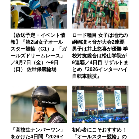
【放送予定・イベント情
ロード種目 女子は地元の
報】『第2回女子オール
綱嶋凜々音が大会2連覇
スター競輪（G1）』「ガ
男子は井上悠喜が優勝 学
ールズドリームレース」
校対抗総合は松山学院が
／8月7日（金）〜9日
9連覇／4日目 リザルトま
（日） 佐世保競輪場
とめ『2026インターハイ
自転車競技』
「高校生ナンバーワン」
初心者にこそおすすめ！
をかけた4日間『2026イ
「オールスター競輪」の