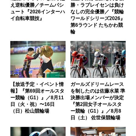
え逆転優勝／チームパシ
勝・ラブレイセンは負け
ュート『2026インターハ
なしの完全優勝／『競輪
イ自転車競技』
ワールドシリーズ2026』
第6ラウンド たちかわ競
輪
【放送予定・イベント情
ガールズドリームレース
報】『第69回オールスタ
を制したのは佐藤水菜 準
ー競輪（G1）』／8月11
決勝出場メンバーが決定
日（火・祝）〜16日
『第2回女子オールスタ
（日）松山競輪場
ー競輪（G1）』／8月8
日（土） 佐世保競輪場