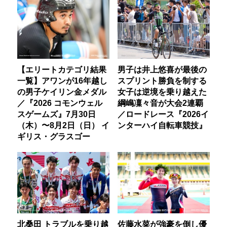
【エリートカテゴリ結果
男子は井上悠喜が最後の
一覧】アワンが16年越し
スプリント勝負を制する
の男子ケイリン金メダル
女子は逆境を乗り越えた
／『2026 コモンウェル
綱嶋凜々音が大会2連覇
スゲームズ』7月30日
／ロードレース『2026イ
（木）〜8月2日（日） イ
ンターハイ自転車競技』
ギリス・グラスゴー
北桑田 トラブルを乗り越
佐藤水菜が強豪を倒し優