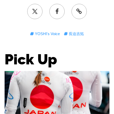
YOSHI's Voice
長迫吉拓
Pick Up