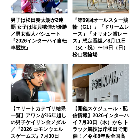
男子は松田奏太朗が2連
『第69回オールスター競
覇 女子は塩貝穂佳が優勝
輪（G1）』「ドリームレ
／男女個人パシュート
ース」「オリオン賞レー
『2026インターハイ自転
ス」想定番組／8月11日
車競技』
（火・祝）〜16日（日）
松山競輪場
【エリートカテゴリ結果
【開催スケジュール・配
一覧】アワンが16年越し
信情報】2026インターハ
の男子ケイリン金メダル
イ 7月30日（木）から ト
／『2026 コモンウェル
ラック競技は岸和田で開
スゲームズ』7月30日
催！／令和8年度全国高