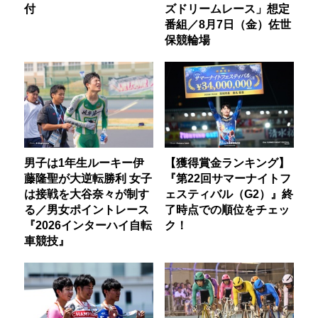
付
ズドリームレース」想定
番組／8月7日（金）佐世
保競輪場
男子は1年生ルーキー伊
【獲得賞金ランキング】
藤隆聖が大逆転勝利 女子
『第22回サマーナイトフ
は接戦を大谷奈々が制す
ェスティバル（G2）』終
る／男女ポイントレース
了時点での順位をチェッ
『2026インターハイ自転
ク！
車競技』