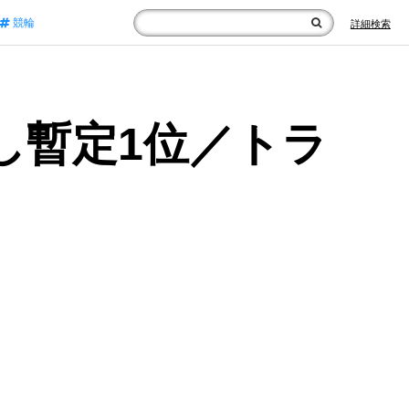
競輪
詳細検索
し暫定1位／トラ