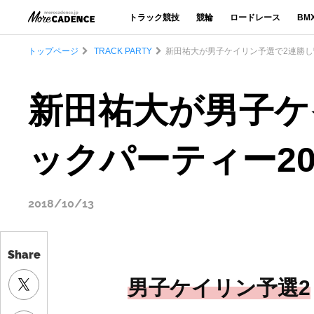
トラック競技
競輪
ロードレース
BM
トップページ
TRACK PARTY
新田祐大が男子ケイリン予選で2連勝し暫定
新田祐大が男子ケ
ックパーティー2018
2018/10/13
Share
男子ケイリン予選2