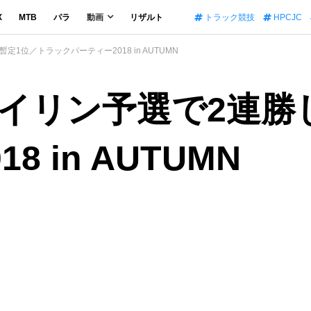
X
MTB
パラ
動画
リザルト
トラック競技
HPCJC
1位／トラックパーティー2018 in AUTUMN
イリン予選で2連勝
 in AUTUMN