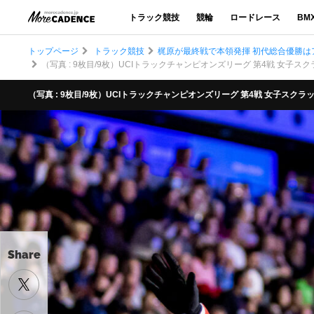
トラック競技
競輪
ロードレース
BM
トップページ
トラック競技
梶原が最終戦で本領発揮 初代総合優勝は
（写真 : 9枚目/9枚）UCIトラックチャンピオンズリーグ 第4戦 女子ス
（写真 : 9枚目/9枚）UCIトラックチャンピオンズリーグ 第4戦 女子スクラ
Share