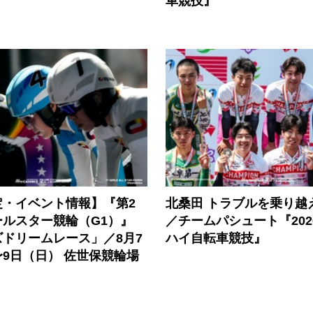
車競技』
定・イベント情報】『第2
北桑田 トラブルを乗り越
ールスター競輪（G1）』
／チームパシュート『202
ドリームレース」／8月7
ハイ自転車競技』
9日（日） 佐世保競輪場