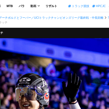
X
MTB
パラ
動画
リザルト
トラック競技
HPCJC
アーチボルドとフーバー／UCIトラックチャンピオンズリーグ最終戦・中長距離
クラッチ
ッチ