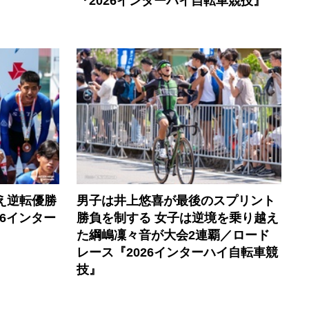
『2026インターハイ自転車競技』
え逆転優勝
男子は井上悠喜が最後のスプリント
6インター
勝負を制する 女子は逆境を乗り越え
た綱嶋凜々音が大会2連覇／ロード
レース『2026インターハイ自転車競
技』