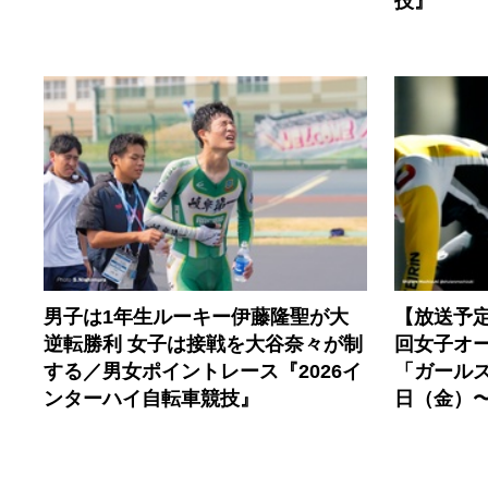
技』
男子は1年生ルーキー伊藤隆聖が大
【放送予
逆転勝利 女子は接戦を大谷奈々が制
回女子オ
する／男女ポイントレース『2026イ
「ガールズ
ンターハイ自転車競技』
日（金）〜