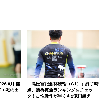
6 8月 開
『高松宮記念杯競輪（G1）』終了時
10戦の出
点、獲得賞金ランキングをチェッ
ク！古性優作が早くも2億円超え