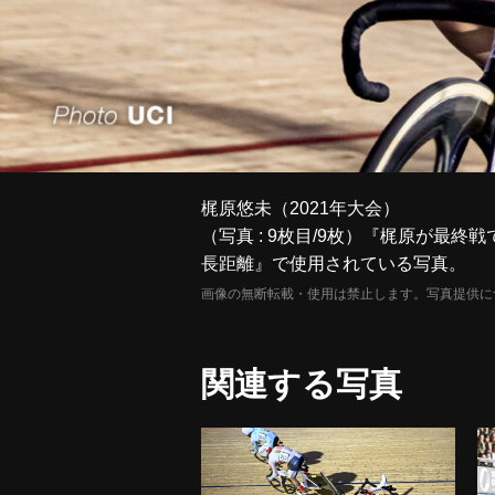
梶原悠未（2021年大会）
（写真 : 9枚目/9枚）『梶原が最
長距離』で使用されている写真。
画像の無断転載・使用は禁止します。写真提供に
関連する写真