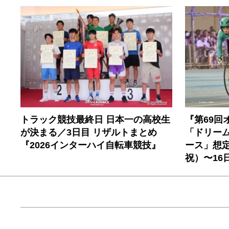
トラック競技最終日 日本一の高校生
『第69回
が決まる／3日目 リザルトまとめ
「ドリー
『2026インターハイ自転車競技』
ース」想定
祝）〜16