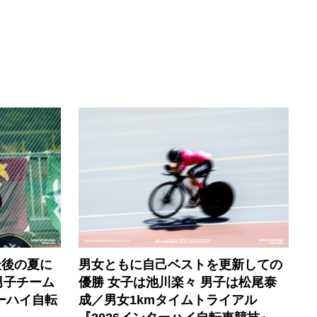
最後の夏に
男女ともに自己ベストを更新しての
男子チーム
優勝 女子は池川楽々 男子は松尾泰
ーハイ自転
成／男女1kmタイムトライアル