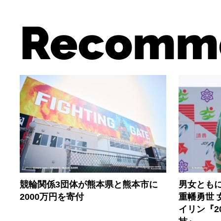
Recomm
競輪関係3団体が熊本県と熊本市に
男女とも
2000万円を寄付
重幡勇世 
イリン『2