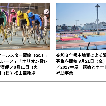
オールスター競輪（G1）』
令和８年熊本地震による
ムレース」「オリオン賞レ
募集を開始 8月21日（金
番組／8月11日（火・
／2027年度「競輪とオー
日（日）松山競輪場
補助事業」