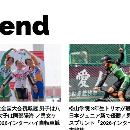
end
に全国大会初戴冠 男子は八
松山学院 3年生トリオが
女子は阿部陽海 ／男女ケ
日本ジュニア新で優勝／
026インターハイ自転車競
スプリント『2026インタ