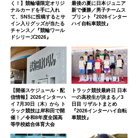
く！】競輪場限定オリジ
最後の夏に日本ジュニア
ナルカードを手に入れ
新で優勝／男子チームス
て、SNSに投稿するとサ
プリント『2026インター
イン入りグッズが当たる
ハイ自転車競技』
チャンス／『競輪ワール
ドシリーズ2026』
【開催スケジュール・配
トラック競技最終日 日本
信情報】2026インターハ
一の高校生が決まる／3
イ 7月30日（木）から ト
日目 リザルトまとめ
ラック競技は岸和田で開
『2026インターハイ自転
催！／令和8年度全国高
車競技』
等学校総合体育大会