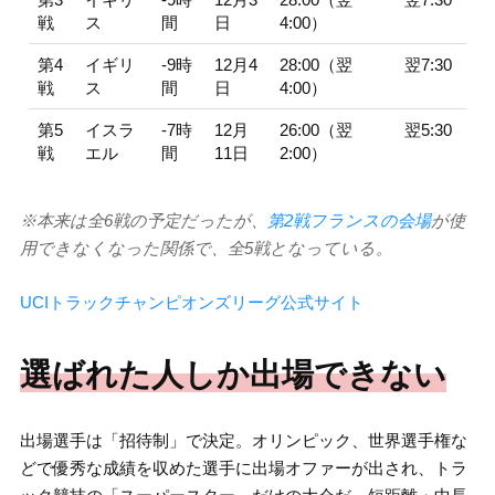
戦
ス
間
日
4:00）
第4
イギリ
-9時
12月4
28:00（翌
翌7:30
戦
ス
間
日
4:00）
第5
イスラ
-7時
12月
26:00（翌
翌5:30
戦
エル
間
11日
2:00）
※本来は全6戦の予定だったが、
第2戦フランスの会場
が使
用できなくなった関係で、全5戦となっている。
UCIトラックチャンピオンズリーグ公式サイト
選ばれた人しか出場できない
出場選手は「招待制」で決定。オリンピック、世界選手権な
どで優秀な成績を収めた選手に出場オファーが出され、トラ