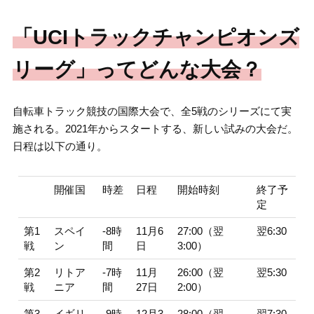
「UCIトラックチャンピオンズ
リーグ」ってどんな大会？
自転車トラック競技の国際大会で、全5戦のシリーズにて実
施される。2021年からスタートする、新しい試みの大会だ。
日程は以下の通り。
開催国
時差
日程
開始時刻
終了予
定
第1
スペイ
-8時
11月6
27:00（翌
翌6:30
戦
ン
間
日
3:00）
第2
リトア
-7時
11月
26:00（翌
翌5:30
戦
ニア
間
27日
2:00）
第3
イギリ
-9時
12月3
28:00（翌
翌7:30