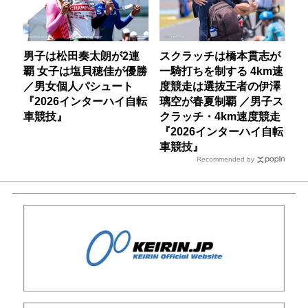
男子は松田奏太朗が2連
スクラッチは橋本貫志が
覇 女子は塩貝穂佳が優勝
一騎打ちを制する 4km速
／男女個人パシュート
度競走は選抜王者の伊澤
『2026インターハイ自転
璃空が春夏制覇 ／男子ス
車競技』
クラッチ・4km速度競走
『2026インターハイ自転
車競技』
Recommended by