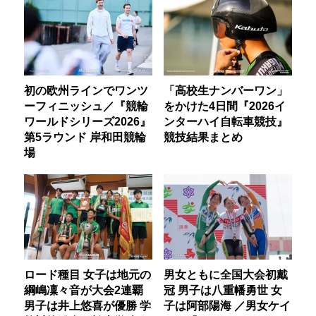
初の欧州ラインでワンツ
「高校生ナンバーワン」
ーフィニッシュ／『競輪
をかけた4日間『2026イ
ワールドシリーズ2026』
ンターハイ自転車競技』
第5ラウンド 岸和田競輪
競技結果まとめ
場
ロード種目 女子は地元の
男女ともに全国大会初戴
綱嶋凜々音が大会2連覇
冠 男子は八重幡勇世 女
男子は井上悠喜が優勝 学
子は阿部陽海 ／男女ケイ