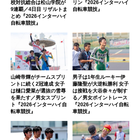
校対抗総合は松山学院が
リン『2026インターハイ
9連覇／4日目 リザルトま
自転車競技』
とめ『2026インターハイ
自転車競技』
山崎帝輝がチームスプリ
男子は1年生ルーキー伊
ントに続く2冠達成 女子
藤隆聖が大逆転勝利 女子
は樋口愛菜が選抜の雪辱
は接戦を大谷奈々が制す
を果たす／男女スプリン
る／男女ポイントレース
ト『2026インターハイ自
『2026インターハイ自転
転車競技』
車競技』