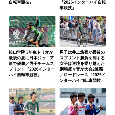
自転車競技』
『2026インターハイ自転
車競技』
松山学院 3年生トリオが
男子は井上悠喜が最後の
最後の夏に日本ジュニア
スプリント勝負を制する
新で優勝／男子チームス
女子は逆境を乗り越えた
プリント『2026インター
綱嶋凜々音が大会2連覇
ハイ自転車競技』
／ロードレース『2026イ
ンターハイ自転車競技』