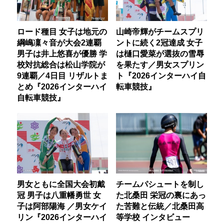
ロード種目 女子は地元の
山崎帝輝がチームスプリ
綱嶋凜々音が大会2連覇
ントに続く2冠達成 女子
男子は井上悠喜が優勝 学
は樋口愛菜が選抜の雪辱
校対抗総合は松山学院が
を果たす／男女スプリン
9連覇／4日目 リザルトま
ト『2026インターハイ自
とめ『2026インターハイ
転車競技』
自転車競技』
男女ともに全国大会初戴
チームパシュートを制し
冠 男子は八重幡勇世 女
た北桑田 栄冠の裏にあっ
子は阿部陽海 ／男女ケイ
た苦難と伝統／北桑田高
リン『2026インターハイ
等学校 インタビュー