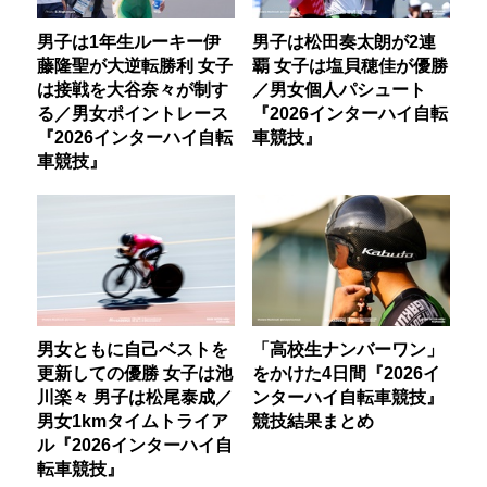
男子は1年生ルーキー伊
男子は松田奏太朗が2連
藤隆聖が大逆転勝利 女子
覇 女子は塩貝穂佳が優勝
は接戦を大谷奈々が制す
／男女個人パシュート
る／男女ポイントレース
『2026インターハイ自転
『2026インターハイ自転
車競技』
車競技』
男女ともに自己ベストを
「高校生ナンバーワン」
更新しての優勝 女子は池
をかけた4日間『2026イ
川楽々 男子は松尾泰成／
ンターハイ自転車競技』
男女1kmタイムトライア
競技結果まとめ
ル『2026インターハイ自
転車競技』