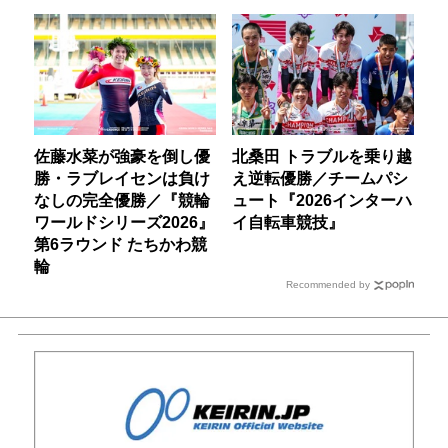
佐藤水菜が強豪を倒し優
北桑田 トラブルを乗り越
勝・ラブレイセンは負け
え逆転優勝／チームパシ
なしの完全優勝／『競輪
ュート『2026インターハ
ワールドシリーズ2026』
イ自転車競技』
第6ラウンド たちかわ競
輪
Recommended by