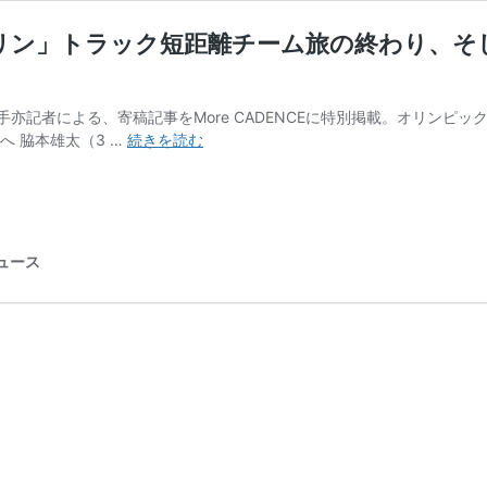
リン」トラック短距離チーム旅の終わり、そ
亦記者による、寄稿記事をMore CADENCEに特別掲載。オリンピ
【コ
へ 脇本雄太（3 …
続きを読む
ラ
ム】
「こ
れ
が
ニュース
レ
ー
ス、
こ
れ
が
ケ
イ
リ
ン」