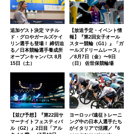
追加ゲスト決定 マチル
【放送予定・イベント情
ド・グロやガールズケイ
報】『第2回女子オール
リン選手も登場！ 締切迫
スター競輪（G1）』「ガ
る／日本競輪選手養成所
ールズドリームレース」
オープンキャンパス 8月
／8月7日（金）〜9日
15日（土）
（日） 佐世保競輪場
【並び予想】『第22回サ
ヨーロッパ遠征トレーニ
マーナイトフェスティバ
ング中の日本人選手たち
ル（G2）』2日目「アル
がイタリアで活躍／『6