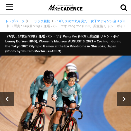
トップページ
トラック競技
イギリスの本気を見た！女子マディソン金メダル／梶
（写真 : 14枚目/72枚）逄瑶 パン・ヤオ Pang Yao (HKG), 梁宝儀 リャン・ボイ Leung Bo Yee (HKG), 
（写真 : 14枚目/72枚）逄瑶 パン・ヤオ Pang Yao (HKG), 梁宝儀 リャン・ボイ
Leung Bo Yee (HKG), Women’s Madison AUGUST 6, 2021 – Cycling : during
the Tokyo 2020 Olympic Games at the Izu Velodrome in Shizuoka, Japan.
(Photo by Shutaro Mochizuki/AFLO)