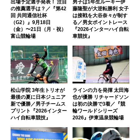
出場予定選手発表！ 注目
男子は1年生ルーキー伊
の推薦選手は？／『第42
藤隆聖が大逆転勝利 女子
回 共同通信社杯
は接戦を大谷奈々が制す
（G2）』9月18日
る／男女ポイントレース
（金）〜21日（月・祝）
『2026インターハイ自転
富山競輪場
車競技』
松山学院 3年生トリオが
ラインの力を発揮 太田海
最後の夏に日本ジュニア
也が優勝 リチャードソン
新で優勝／男子チームス
は初の決勝で3着／『競
プリント『2026インター
輪ワールドシリーズ
ハイ自転車競技』
2026』伊東温泉競輪場