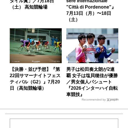
タイル賞」／7月18日
sere internazionale
（土） 高知競輪場
"Città di Pordenone"』
7月13日（月）〜18日
（土）
【決勝・並び予想】『第
男子は松田奏太朗が2連
22回サマーナイトフェス
覇 女子は塩貝穂佳が優勝
ティバル（G2）』7月20
／男女個人パシュート
日（高知競輪場）
『2026インターハイ自転
車競技』
Recommended by