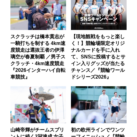
スクラッチは橋本貫志が
【現地観戦をもっと楽し
一騎打ちを制する 4km速
く！】競輪場限定オリジ
度競走は選抜王者の伊澤
ナルカードを手に入れ
璃空が春夏制覇 ／男子ス
て、SNSに投稿するとサ
クラッチ・4km速度競走
イン入りグッズが当たる
『2026インターハイ自転
チャンス／『競輪ワール
車競技』
ドシリーズ2026』
山崎帝輝がチームスプリ
初の欧州ラインでワンツ
ントに続く2冠達成 女子
ーフィニッシュ／『競輪