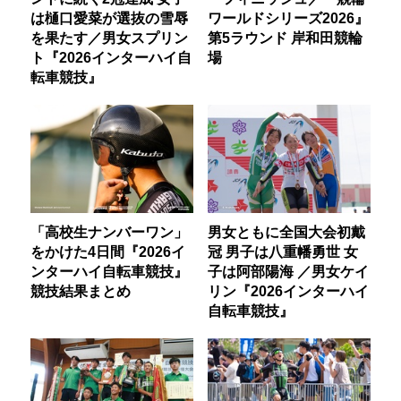
は樋口愛菜が選抜の雪辱
ワールドシリーズ2026』
を果たす／男女スプリン
第5ラウンド 岸和田競輪
ト『2026インターハイ自
場
転車競技』
「高校生ナンバーワン」
男女ともに全国大会初戴
をかけた4日間『2026イ
冠 男子は八重幡勇世 女
ンターハイ自転車競技』
子は阿部陽海 ／男女ケイ
競技結果まとめ
リン『2026インターハイ
自転車競技』