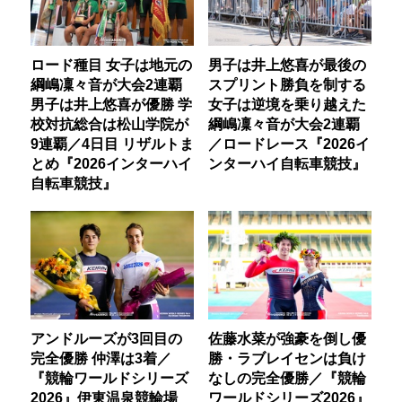
ロード種目 女子は地元の
男子は井上悠喜が最後の
綱嶋凜々音が大会2連覇
スプリント勝負を制する
男子は井上悠喜が優勝 学
女子は逆境を乗り越えた
校対抗総合は松山学院が
綱嶋凜々音が大会2連覇
9連覇／4日目 リザルトま
／ロードレース『2026イ
とめ『2026インターハイ
ンターハイ自転車競技』
自転車競技』
アンドルーズが3回目の
佐藤水菜が強豪を倒し優
完全優勝 仲澤は3着／
勝・ラブレイセンは負け
『競輪ワールドシリーズ
なしの完全優勝／『競輪
2026』伊東温泉競輪場
ワールドシリーズ2026』