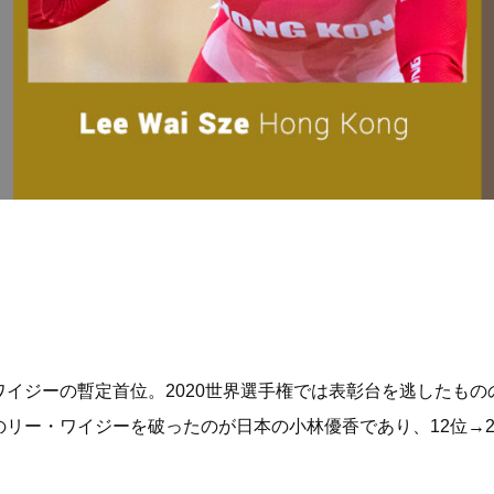
イジーの暫定首位。2020世界選手権では表彰台を逃したも
のリー・ワイジーを破ったのが日本の小林優香であり、12位→