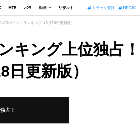
X
MTB
パラ
動画
リザルト
トラック競技
HPCJC
UCIポイントランキング（5月18日更新版）
ンキング上位独占！
18日更新版）
位独占！