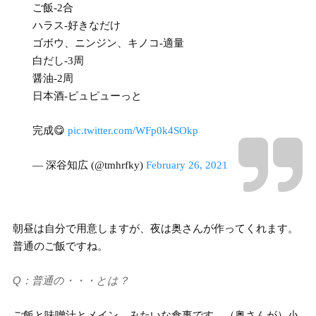
ご飯-2合
ハラス-好きなだけ
ゴボウ、ニンジン、キノコ-適量
白だし-3周
醤油-2周
日本酒-ピュピューっと
完成😋
pic.twitter.com/WFp0k4SOkp
— 深谷知広 (@tmhrfky)
February 26, 2021
朝昼は自分で用意しますが、夜は奥さんが作ってくれます。
普通のご飯ですね。
Q：普通の・・・とは？
ご飯と味噌汁とメイン、みたいな食事です。（奥さんが）小