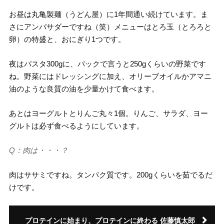
お昼は丸亀製麺（うどん屋）に1年間通い続けています。ま
さにアンバサダーですね（笑）メニューはとろ玉（とろろと
卵）の特盛と、おにぎり1つです。
夜はパスタ300gに、パックで言うと250gくらいの野菜です
ね。野菜にはドレッシングに加え、オリーブオイルかアマニ
油のような良質の油を少量かけて食べます。
あとはヨーグルトとりんご丸々1個。りんご、サラダ、ヨー
グルトは必ず食べるようにしています。
Q：肉は・・・？
肉はササミですね。タンパク質です。200gくらいを茹でるだ
けです。
プロテインに始まり、プロテインに終わる 佐藤慎太郎