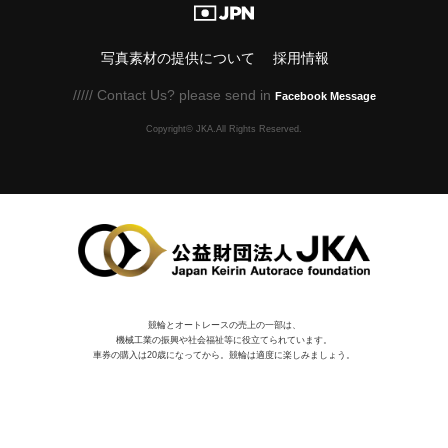
写真素材の提供について
採用情報
///// Contact Us? please send in
Facebook Message
Copyright© JKA.All Rights Reserved.
競輪とオートレースの売上の一部は、
機械⼯業の振興や社会福祉等に役⽴てられています。
車券の購入は20歳になってから。競輪は適度に楽しみましょう。