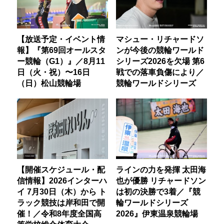
【放送予定・イベント情
マシュー・リチャードソ
報】『第69回オールスタ
ンが今後の競輪ワールド
ー競輪（G1）』／8月11
シリーズ2026を欠場 第6
日（火・祝）〜16日
戦での落車負傷により／
（日）松山競輪場
競輪ワールドシリーズ
【開催スケジュール・配
ラインの力を発揮 太田海
信情報】2026インターハ
也が優勝 リチャードソン
イ 7月30日（木）から ト
は初の決勝で3着／『競
ラック競技は岸和田で開
輪ワールドシリーズ
催！／令和8年度全国高
2026』伊東温泉競輪場