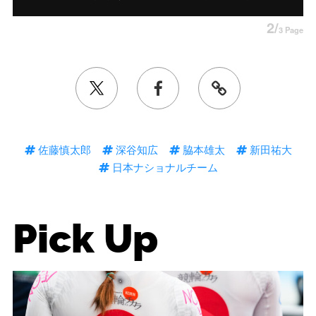
2/
3 Page
佐藤慎太郎
深谷知広
脇本雄太
新田祐大
日本ナショナルチーム
Pick Up