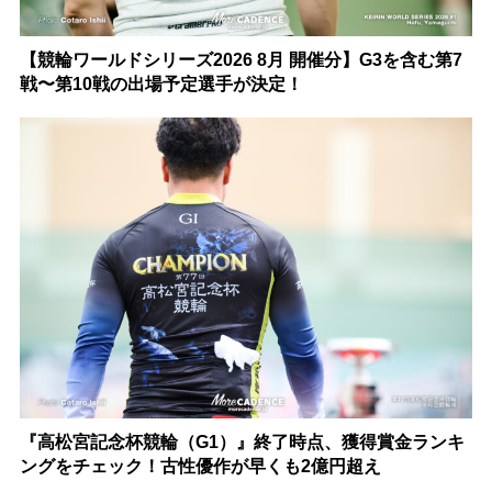
【競輪ワールドシリーズ2026 8月 開催分】G3を含む第7
戦〜第10戦の出場予定選手が決定！
『高松宮記念杯競輪（G1）』終了時点、獲得賞金ランキ
ングをチェック！古性優作が早くも2億円超え