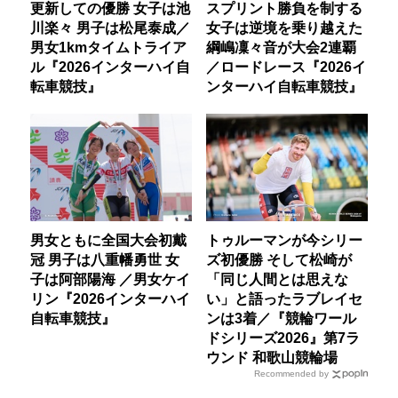
更新しての優勝 女子は池
スプリント勝負を制する
川楽々 男子は松尾泰成／
女子は逆境を乗り越えた
男女1kmタイムトライア
綱嶋凜々音が大会2連覇
ル『2026インターハイ自
／ロードレース『2026イ
転車競技』
ンターハイ自転車競技』
男女ともに全国大会初戴
トゥルーマンが今シリー
冠 男子は八重幡勇世 女
ズ初優勝 そして松崎が
子は阿部陽海 ／男女ケイ
「同じ人間とは思えな
リン『2026インターハイ
い」と語ったラブレイセ
自転車競技』
ンは3着／『競輪ワール
ドシリーズ2026』第7ラ
ウンド 和歌山競輪場
Recommended by