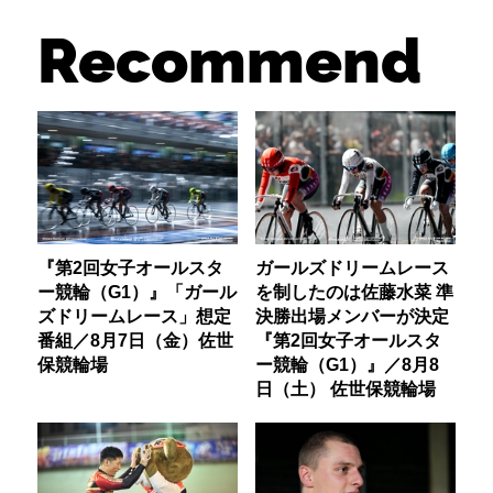
Recommend
『第2回女子オールスタ
ガールズドリームレース
ー競輪（G1）』「ガール
を制したのは佐藤水菜 準
ズドリームレース」想定
決勝出場メンバーが決定
番組／8月7日（金）佐世
『第2回女子オールスタ
保競輪場
ー競輪（G1）』／8月8
日（土） 佐世保競輪場