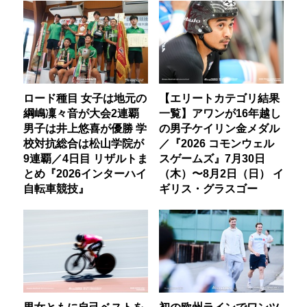
ロード種目 女子は地元の
【エリートカテゴリ結果
綱嶋凜々音が大会2連覇
一覧】アワンが16年越し
男子は井上悠喜が優勝 学
の男子ケイリン金メダル
校対抗総合は松山学院が
／『2026 コモンウェル
9連覇／4日目 リザルトま
スゲームズ』7月30日
とめ『2026インターハイ
（木）〜8月2日（日） イ
自転車競技』
ギリス・グラスゴー