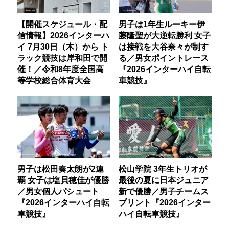
【開催スケジュール・配
男子は1年生ルーキー伊
信情報】2026インターハ
藤隆聖が大逆転勝利 女子
イ 7月30日（木）から ト
は接戦を大谷奈々が制す
ラック競技は岸和田で開
る／男女ポイントレース
催！／令和8年度全国高
『2026インターハイ自転
等学校総合体育大会
車競技』
男子は松田奏太朗が2連
松山学院 3年生トリオが
覇 女子は塩貝穂佳が優勝
最後の夏に日本ジュニア
／男女個人パシュート
新で優勝／男子チームス
『2026インターハイ自転
プリント『2026インター
車競技』
ハイ自転車競技』