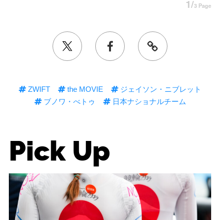
1/
3 Page
ZWIFT
the MOVIE
ジェイソン・ニブレット
ブノワ・べトゥ
日本ナショナルチーム
Pick Up