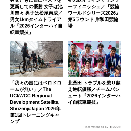
男女ともに自己ベストを
初の欧州ラインでワンツ
更新しての優勝 女子は池
ーフィニッシュ／『競輪
川楽々 男子は松尾泰成／
ワールドシリーズ2026』
男女1kmタイムトライア
第5ラウンド 岸和田競輪
ル『2026インターハイ自
場
転車競技』
「我々の国にはベロドロ
北桑田 トラブルを乗り越
ームが無い」／The
え逆転優勝／チームパシ
UCI/WCC Regional
ュート『2026インターハ
Development Satellite,
イ自転車競技』
Shuzenji/Japan 2026年
第1回トレーニングキャ
ンプ
Recommended by