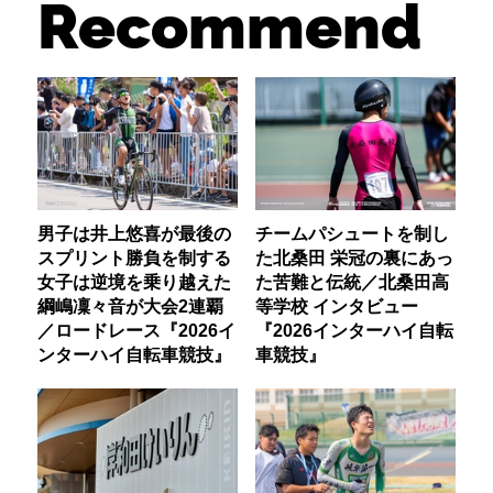
Recommend
男子は井上悠喜が最後の
チームパシュートを制し
スプリント勝負を制する
た北桑田 栄冠の裏にあっ
女子は逆境を乗り越えた
た苦難と伝統／北桑田高
綱嶋凜々音が大会2連覇
等学校 インタビュー
／ロードレース『2026イ
『2026インターハイ自転
ンターハイ自転車競技』
車競技』