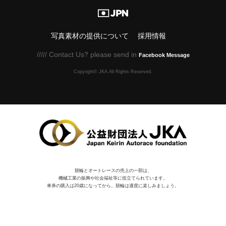
写真素材の提供について
採用情報
///// Contact Us? please send in
Facebook Message
Copyright© JKA.All Rights Reserved.
競輪とオートレースの売上の一部は、
機械⼯業の振興や社会福祉等に役⽴てられています。
車券の購入は20歳になってから。競輪は適度に楽しみましょう。