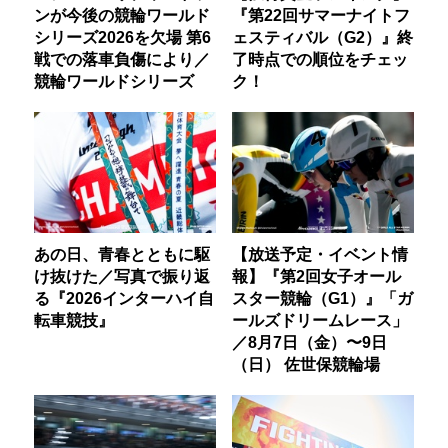
ンが今後の競輪ワールド
『第22回サマーナイトフ
シリーズ2026を欠場 第6
ェスティバル（G2）』終
戦での落車負傷により／
了時点での順位をチェッ
競輪ワールドシリーズ
ク！
あの日、青春とともに駆
【放送予定・イベント情
け抜けた／写真で振り返
報】『第2回女子オール
る『2026インターハイ自
スター競輪（G1）』「ガ
転車競技』
ールズドリームレース」
／8月7日（金）〜9日
（日） 佐世保競輪場