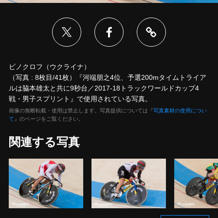
ビノクロフ（ウクライナ）
（写真 : 8枚目/41枚）『河端朋之4位、予選200mタイムトライア
ルは脇本雄太と共に9秒台／2017-18トラックワールドカップ4
戦・男子スプリント』で使用されている写真。
画像の無断転載・使用は禁止します。写真提供については『
写真素材の使用につい
て
』のページをご覧ください。
関連する写真