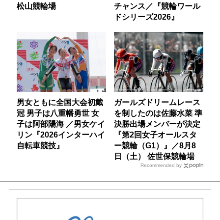
松山競輪場
チャンス／『競輪ワール
ドシリーズ2026』
男女ともに全国大会初戴
ガールズドリームレース
冠 男子は八重幡勇世 女
を制したのは佐藤水菜 準
子は阿部陽海 ／男女ケイ
決勝出場メンバーが決定
リン『2026インターハイ
『第2回女子オールスタ
自転車競技』
ー競輪（G1）』／8月8
日（土） 佐世保競輪場
Recommended by