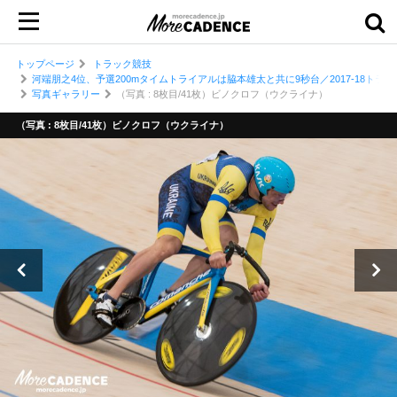
トップページ
トラック競技
河端朋之4位、予選200mタイムトライアルは脇本雄太と共に9秒台／2017-18ト
写真ギャラリー
（写真 : 8枚目/41枚）ビノクロフ（ウクライナ）
（写真 : 8枚目/41枚）ビノクロフ（ウクライナ）