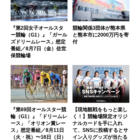
『第2回女子オールスタ
競輪関係3団体が熊本県
ー競輪（G1）』「ガール
と熊本市に2000万円を寄
ズドリームレース」想定
付
番組／8月7日（金）佐世
保競輪場
『第69回オールスター競
【現地観戦をもっと楽し
輪（G1）』「ドリームレ
く！】競輪場限定オリジ
ース」「オリオン賞レー
ナルカードを手に入れ
ス」想定番組／8月11日
て、SNSに投稿するとサ
（火・祝）〜16日（日）
イン入りグッズが当たる