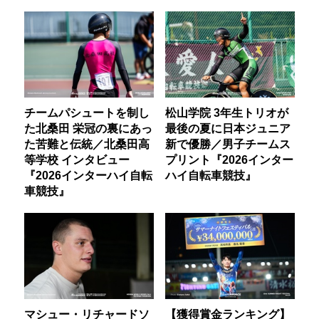
チームパシュートを制し
松山学院 3年生トリオが
た北桑田 栄冠の裏にあっ
最後の夏に日本ジュニア
た苦難と伝統／北桑田高
新で優勝／男子チームス
等学校 インタビュー
プリント『2026インター
『2026インターハイ自転
ハイ自転車競技』
車競技』
マシュー・リチャードソ
【獲得賞金ランキング】