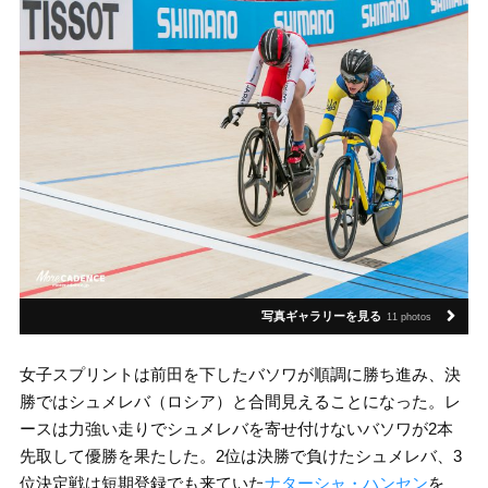
写真ギャラリーを見る
11 photos
女子スプリントは前田を下したバソワが順調に勝ち進み、決
勝ではシュメレバ（ロシア）と合間見えることになった。レ
ースは力強い走りでシュメレバを寄せ付けないバソワが2本
先取して優勝を果たした。2位は決勝で負けたシュメレバ、3
位決定戦は短期登録でも来ていた
ナターシャ・ハンセン
を