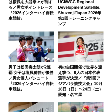
は接戦を大谷奈々が制す
UCI/WCC Regional
る／男女ポイントレース
Development Satellite,
『2026インターハイ自転
Shuzenji/Japan 2026年
車競技』
第1回トレーニングキャ
ンプ
男子は松田奏太朗が2連
初の自国開催で世界を迎
覇 女子は塩貝穂佳が優勝
え撃つ、9人の日本代表
／男女個人パシュート
選手が決定／『第5回ア
『2026インターハイ自転
ジアパラ競技大会』10月
車競技』
18日（日）〜24日（土）
愛知・名古屋