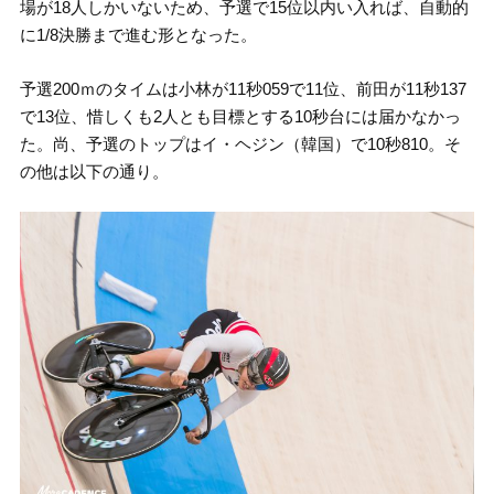
場が18人しかいないため、予選で15位以内い入れば、自動的
に1/8決勝まで進む形となった。
予選200ｍのタイムは小林が11秒059で11位、前田が11秒137
で13位、惜しくも2人とも目標とする10秒台には届かなかっ
た。尚、予選のトップはイ・ヘジン（韓国）で10秒810。そ
の他は以下の通り。