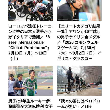
ヨーロッパ遠征トレーニ
【エリートカテゴリ結果
ング中の日本人選手たち
一覧】アワンが16年越し
がイタリアで活躍／『6
の男子ケイリン金メダル
sere internazionale
／『2026 コモンウェル
"Città di Pordenone"』
スゲームズ』7月30日
7月13日（月）〜18日
（木）〜8月2日（日） イ
（土）
ギリス・グラスゴー
男子は1年生ルーキー伊
「我々の国にはベロドロ
藤隆聖が大逆転勝利 女子
ームが無い」／The