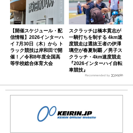
【開催スケジュール・配
スクラッチは橋本貫志が
信情報】2026インターハ
一騎打ちを制する 4km速
イ 7月30日（木）から ト
度競走は選抜王者の伊澤
ラック競技は岸和田で開
璃空が春夏制覇 ／男子ス
催！／令和8年度全国高
クラッチ・4km速度競走
等学校総合体育大会
『2026インターハイ自転
車競技』
Recommended by