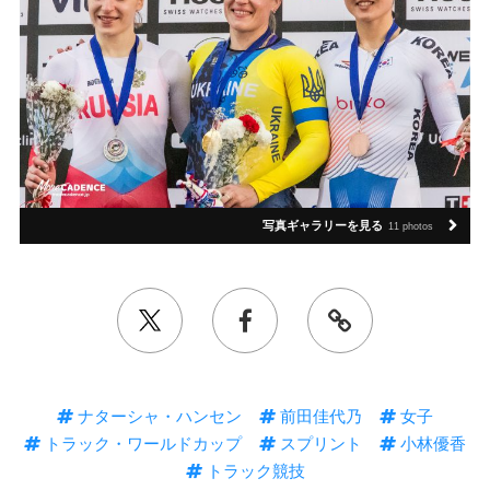
写真ギャラリーを見る
11 photos
ナターシャ・ハンセン
前田佳代乃
女子
トラック・ワールドカップ
スプリント
小林優香
トラック競技