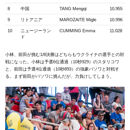
8
中国
TANG Mengqi
10.955
9
リトアニア
MAROZAITE Migle
10.996
10
ニュージーラン
CUMMING Emma
11.028
ド
小林、前田が挑む1/8決勝はどちらもウクライナの選手との対
戦になった。小林は予選6位通過（10秒929）のスタリコワ
と、前田は予選4位通過（10秒893）の強豪バソワと対戦す
る。まず前田がバソワに挑んだが、力負けしてしまう。