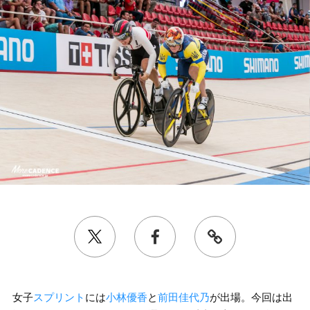
女子
スプリント
には
小林優香
と
前田佳代乃
が出場。今回は出