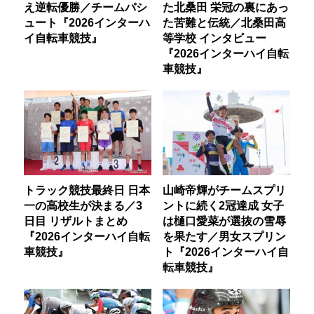
え逆転優勝／チームパシ
た北桑田 栄冠の裏にあっ
ュート『2026インターハ
た苦難と伝統／北桑田高
イ自転車競技』
等学校 インタビュー
『2026インターハイ自転
車競技』
トラック競技最終日 日本
山崎帝輝がチームスプリ
一の高校生が決まる／3
ントに続く2冠達成 女子
日目 リザルトまとめ
は樋口愛菜が選抜の雪辱
『2026インターハイ自転
を果たす／男女スプリン
車競技』
ト『2026インターハイ自
転車競技』