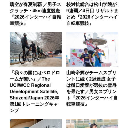
璃空が春夏制覇 ／男子ス
校対抗総合は松山学院が
クラッチ・4km速度競走
9連覇／4日目 リザルトま
『2026インターハイ自転
とめ『2026インターハイ
車競技』
自転車競技』
「我々の国にはベロドロ
山崎帝輝がチームスプリ
ームが無い」／The
ントに続く2冠達成 女子
UCI/WCC Regional
は樋口愛菜が選抜の雪辱
Development Satellite,
を果たす／男女スプリン
Shuzenji/Japan 2026年
ト『2026インターハイ自
第1回トレーニングキャ
転車競技』
ンプ