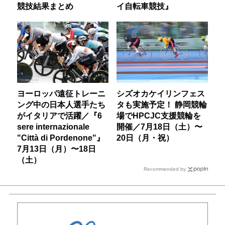
競技結果まとめ
イ自転車競技』
ヨーロッパ遠征トレーニ
シズオカケイリンフェス
ング中の日本人選手たち
タも実施予定！ 静岡競輪
がイタリアで活躍／『6
場でHPCJC支援競輪を
sere internazionale
開催／7月18日（土）〜
"Città di Pordenone"』
20日（月・祝）
7月13日（月）〜18日
（土）
Recommended by