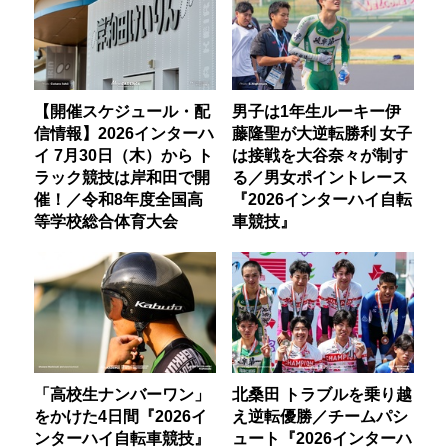
【開催スケジュール・配
男子は1年生ルーキー伊
信情報】2026インターハ
藤隆聖が大逆転勝利 女子
イ 7月30日（木）から ト
は接戦を大谷奈々が制す
ラック競技は岸和田で開
る／男女ポイントレース
催！／令和8年度全国高
『2026インターハイ自転
等学校総合体育大会
車競技』
「高校生ナンバーワン」
北桑田 トラブルを乗り越
をかけた4日間『2026イ
え逆転優勝／チームパシ
ンターハイ自転車競技』
ュート『2026インターハ