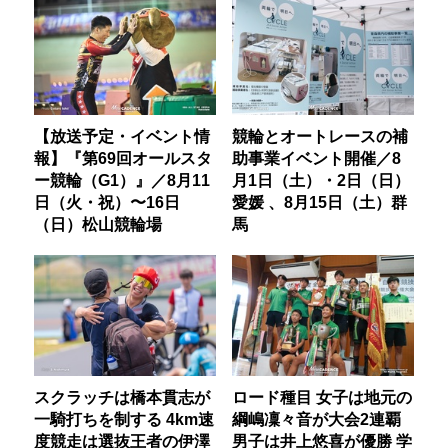
【放送予定・イベント情
競輪とオートレースの補
報】『第69回オールスタ
助事業イベント開催／8
ー競輪（G1）』／8月11
月1日（土）・2日（日）
日（火・祝）〜16日
愛媛 、8月15日（土）群
（日）松山競輪場
馬
スクラッチは橋本貫志が
ロード種目 女子は地元の
一騎打ちを制する 4km速
綱嶋凜々音が大会2連覇
度競走は選抜王者の伊澤
男子は井上悠喜が優勝 学