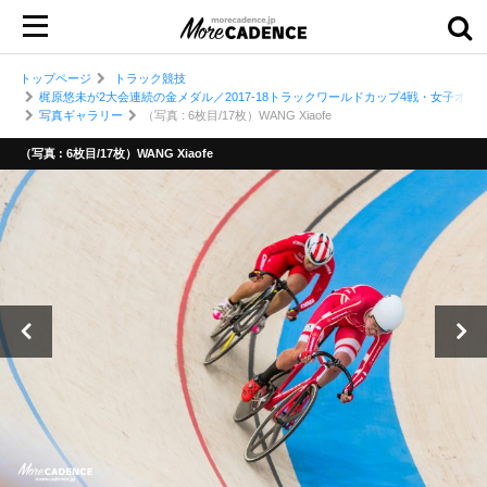
トップページ
トラック競技
梶原悠未が2大会連続の金メダル／2017-18トラックワールドカップ4戦・女子オム
写真ギャラリー
（写真 : 6枚目/17枚）WANG Xiaofe
（写真 : 6枚目/17枚）WANG Xiaofe