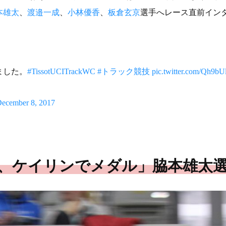
本雄太
、
渡邉一成
、
小林優香
、
板倉玄京
選手へレース直前イン
ました。
#TissotUCITrackWC
#トラック競技
pic.twitter.com/Qh9
ecember 8, 2017
意、ケイリンでメダル」脇本雄太