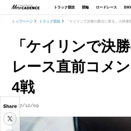
トラック競技
競輪
ロードレース
BM
トップページ
トラック競技
「ケイリンで決勝の舞台に乗る」小林優香
「ケイリンで決勝
レース直前コメント
4戦
2017/12/09
Share