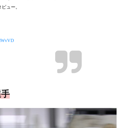
タビュー。
bUlWvVD
選手