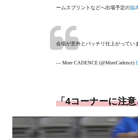
ームスプリントなどへ出場予定の
脇
会場が意外とバッチリ仕上がってい
— More CADENCE (@MoreCadence)
D
「4コーナーに注