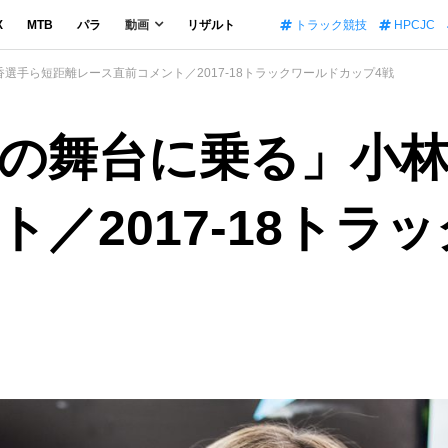
X
MTB
パラ
動画
リザルト
トラック競技
HPCJC
選手ら短距離レース直前コメント／2017-18トラックワールドカップ4戦
の舞台に乗る」小
／2017-18トラ