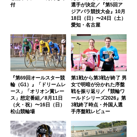
付
選手が決定／『第5回ア
ジアパラ競技大会』10月
18日（日）〜24日（土）
愛知・名古屋
『第69回オールスター競
第1戦から第3戦が終了 男
輪（G1）』「ドリームレ
女で明暗が分かれた序盤
ース」「オリオン賞レー
戦を振り返り／『競輪ワ
ス」想定番組／8月11日
ールドシリーズ2026』第
（火・祝）〜16日（日）
3戦終了時点・外国人選
松山競輪場
手序盤戦レビュー