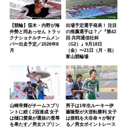
【競輪】窪木・内野が海
出場予定選手発表！ 注目
外勢と同あっせん トラッ
の推薦選手は？／『第42
クナショナルチームメン
回 共同通信社杯
バー出走予定／2026年8
（G2）』9月18日
月
（金）〜21日（月・祝）
富山競輪場
山崎帝輝がチームスプリ
男子は1年生ルーキー伊
ントに続く2冠達成 女子
藤隆聖が大逆転勝利 女子
は樋口愛菜が選抜の雪辱
は接戦を大谷奈々が制す
を果たす／男女スプリン
る／男女ポイントレース