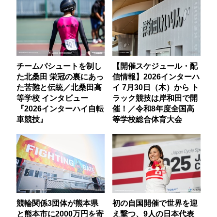
チームパシュートを制し
【開催スケジュール・配
た北桑田 栄冠の裏にあっ
信情報】2026インターハ
た苦難と伝統／北桑田高
イ 7月30日（木）から ト
等学校 インタビュー
ラック競技は岸和田で開
『2026インターハイ自転
催！／令和8年度全国高
車競技』
等学校総合体育大会
競輪関係3団体が熊本県
初の自国開催で世界を迎
と熊本市に2000万円を寄
え撃つ、9人の日本代表