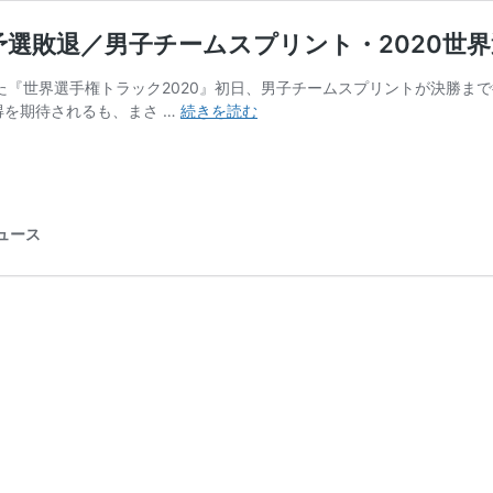
選敗退／男子チームスプリント・2020世
した『世界選手権トラック2020』初日、男子チームスプリントが決勝ま
日
得を期待されるも、まさ …
続きを読む
本
オ
リ
ン
ピ
ニュース
ッ
ク
出
場
圏
外
へ、
ま
さ
か
の