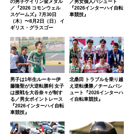
の男子ケイリン金メダル
／男女個人パシュート
／『2026 コモンウェル
『2026インターハイ自転
スゲームズ』7月30日
車競技』
（木）〜8月2日（日） イ
ギリス・グラスゴー
男子は1年生ルーキー伊
北桑田 トラブルを乗り越
藤隆聖が大逆転勝利 女子
え逆転優勝／チームパシ
は接戦を大谷奈々が制す
ュート『2026インターハ
る／男女ポイントレース
イ自転車競技』
『2026インターハイ自転
車競技』