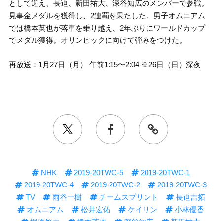
として迎え、長迫、新田祐大、深谷知広のメンバーで参戦。
見事金メダルを獲得し、2連覇を果たした。男子オムニアム
では橋本英也が落車を乗り越え、2年ぶりにワールドカップ
でメダル獲得。オリンピックに向けて弾みをつけた。
再放送：1月27日（月） 午前1:15〜2:04 ※26日（日）深夜
NHK
2019-20TWC-5
2019-20TWC-1
2019-20TWC-4
2019-20TWC-2
2019-20TWC-3
TV
雨谷一樹
チームスプリント
長迫吉拓
オムニアム
松井宏佑
ケイリン
小林優香