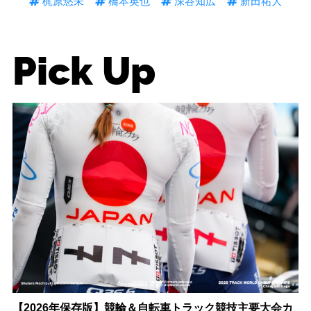
梶原悠未
橋本英也
深谷知広
新田祐大
Pick Up
【2026年保存版】競輪＆自転車トラック競技主要大会カ