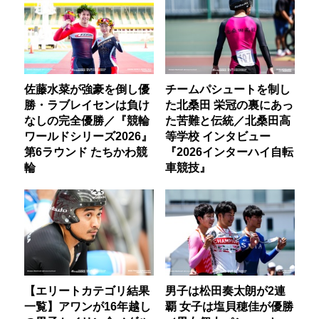
佐藤水菜が強豪を倒し優
チームパシュートを制し
勝・ラブレイセンは負け
た北桑田 栄冠の裏にあっ
なしの完全優勝／『競輪
た苦難と伝統／北桑田高
ワールドシリーズ2026』
等学校 インタビュー
第6ラウンド たちかわ競
『2026インターハイ自転
輪
車競技』
【エリートカテゴリ結果
男子は松田奏太朗が2連
一覧】アワンが16年越し
覇 女子は塩貝穂佳が優勝