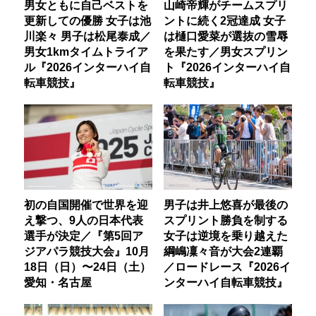
男女ともに自己ベストを
山崎帝輝がチームスプリ
更新しての優勝 女子は池
ントに続く2冠達成 女子
川楽々 男子は松尾泰成／
は樋口愛菜が選抜の雪辱
男女1kmタイムトライア
を果たす／男女スプリン
ル『2026インターハイ自
ト『2026インターハイ自
転車競技』
転車競技』
初の自国開催で世界を迎
男子は井上悠喜が最後の
え撃つ、9人の日本代表
スプリント勝負を制する
選手が決定／『第5回ア
女子は逆境を乗り越えた
ジアパラ競技大会』10月
綱嶋凜々音が大会2連覇
18日（日）〜24日（土）
／ロードレース『2026イ
愛知・名古屋
ンターハイ自転車競技』