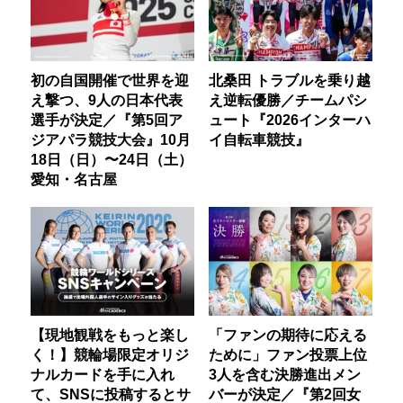
初の自国開催で世界を迎
北桑田 トラブルを乗り越
え撃つ、9人の日本代表
え逆転優勝／チームパシ
選手が決定／『第5回ア
ュート『2026インターハ
ジアパラ競技大会』10月
イ自転車競技』
18日（日）〜24日（土）
愛知・名古屋
【現地観戦をもっと楽し
「ファンの期待に応える
く！】競輪場限定オリジ
ために」ファン投票上位
ナルカードを手に入れ
3人を含む決勝進出メン
て、SNSに投稿するとサ
バーが決定／『第2回女