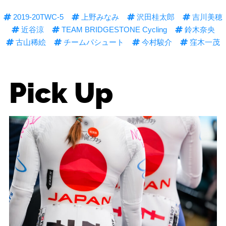
2019-20TWC-5
上野みなみ
沢田桂太郎
吉川美穂
近谷涼
TEAM BRIDGESTONE Cycling
鈴木奈央
古山稀絵
チームパシュート
今村駿介
窪木一茂
Pick Up