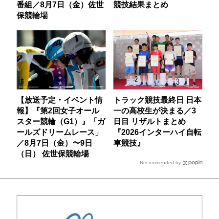
番組／8月7日（金）佐世
競技結果まとめ
保競輪場
【放送予定・イベント情
トラック競技最終日 日本
報】『第2回女子オール
一の高校生が決まる／3
スター競輪（G1）』「ガ
日目 リザルトまとめ
ールズドリームレース」
『2026インターハイ自転
／8月7日（金）〜9日
車競技』
（日） 佐世保競輪場
Recommended by