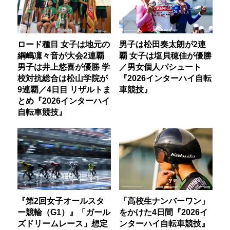
ロード種目 女子は地元の
男子は松田奏太朗が2連
綱嶋凜々音が大会2連覇
覇 女子は塩貝穂佳が優勝
男子は井上悠喜が優勝 学
／男女個人パシュート
校対抗総合は松山学院が
『2026インターハイ自転
9連覇／4日目 リザルトま
車競技』
とめ『2026インターハイ
自転車競技』
『第2回女子オールスタ
「高校生ナンバーワン」
ー競輪（G1）』「ガール
をかけた4日間『2026イ
ズドリームレース」想定
ンターハイ自転車競技』