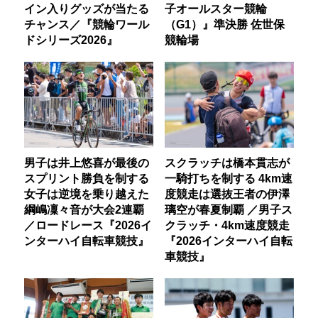
イン入りグッズが当たる
子オールスター競輪
チャンス／『競輪ワール
（G1）』準決勝 佐世保
ドシリーズ2026』
競輪場
男子は井上悠喜が最後の
スクラッチは橋本貫志が
スプリント勝負を制する
一騎打ちを制する 4km速
女子は逆境を乗り越えた
度競走は選抜王者の伊澤
綱嶋凜々音が大会2連覇
璃空が春夏制覇 ／男子ス
／ロードレース『2026イ
クラッチ・4km速度競走
ンターハイ自転車競技』
『2026インターハイ自転
車競技』