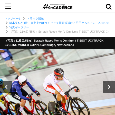
トップページ
トラック競技
橋本英也が4位、事実上のオリンピック筆頭候補に／男子オムニアム・2019-202
写真ギャラリー
（写真 : 11枚目/55枚）Scratch Race / Men’s Omnium / TISSOT UCI TRACK CYCLIN
（写真 : 11枚目/55枚）Scratch Race / Men’s Omnium / TISSOT UCI TRACK
CYCLING WORLD CUP IV, Cambridge, New Zealand