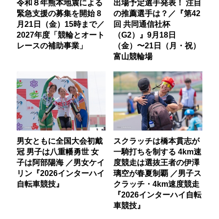
令和８年熊本地震による
出場予定選手発表！ 注目
緊急支援の募集を開始 8
の推薦選手は？／『第42
月21日（金）15時まで／
回 共同通信社杯
2027年度「競輪とオート
（G2）』9月18日
レースの補助事業」
（金）〜21日（月・祝）
富山競輪場
男女ともに全国大会初戴
スクラッチは橋本貫志が
冠 男子は八重幡勇世 女
一騎打ちを制する 4km速
子は阿部陽海 ／男女ケイ
度競走は選抜王者の伊澤
リン『2026インターハイ
璃空が春夏制覇 ／男子ス
自転車競技』
クラッチ・4km速度競走
『2026インターハイ自転
車競技』