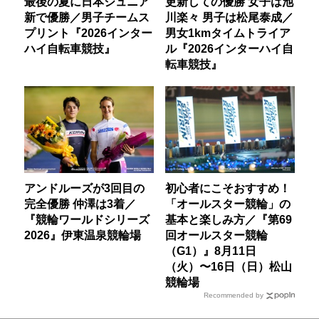
最後の夏に日本ジュニア
更新しての優勝 女子は池
新で優勝／男子チームス
川楽々 男子は松尾泰成／
プリント『2026インター
男女1kmタイムトライア
ハイ自転車競技』
ル『2026インターハイ自
転車競技』
アンドルーズが3回目の
初心者にこそおすすめ！
完全優勝 仲澤は3着／
「オールスター競輪」の
『競輪ワールドシリーズ
基本と楽しみ方／『第69
2026』伊東温泉競輪場
回オールスター競輪
（G1）』8月11日
（火）〜16日（日）松山
競輪場
Recommended by