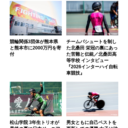
競輪関係3団体が熊本県
チームパシュートを制し
と熊本市に2000万円を寄
た北桑田 栄冠の裏にあっ
付
た苦難と伝統／北桑田高
等学校 インタビュー
『2026インターハイ自転
車競技』
松山学院 3年生トリオが
男女ともに自己ベストを