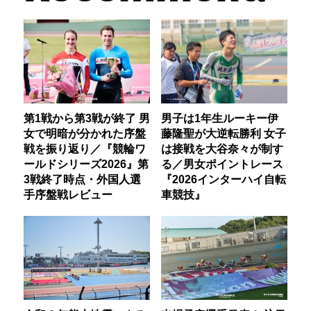
第1戦から第3戦が終了 男
男子は1年生ルーキー伊
女で明暗が分かれた序盤
藤隆聖が大逆転勝利 女子
戦を振り返り／『競輪ワ
は接戦を大谷奈々が制す
ールドシリーズ2026』第
る／男女ポイントレース
3戦終了時点・外国人選
『2026インターハイ自転
手序盤戦レビュー
車競技』