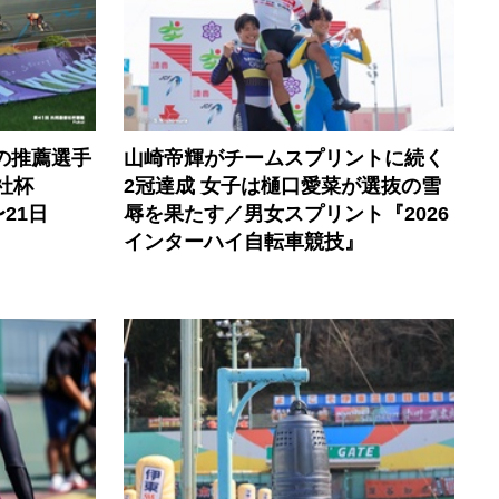
の推薦選手
山崎帝輝がチームスプリントに続く
社杯
2冠達成 女子は樋口愛菜が選抜の雪
21日
辱を果たす／男女スプリント『2026
インターハイ自転車競技』