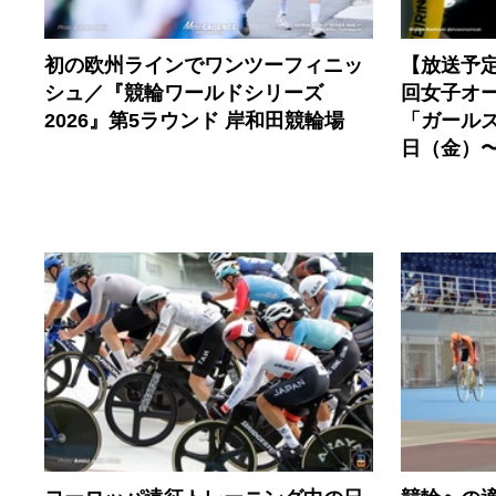
初の欧州ラインでワンツーフィニッ
【放送予
シュ／『競輪ワールドシリーズ
回女子オ
2026』第5ラウンド 岸和田競輪場
「ガールズ
日（金）〜