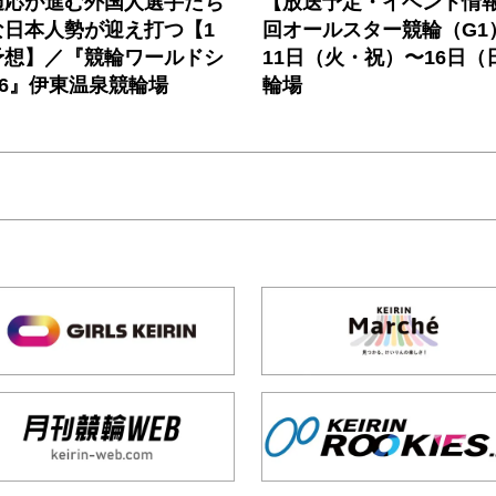
適応が進む外国人選手たち
【放送予定・イベント情報
な日本人勢が迎え打つ【1
回オールスター競輪（G1
予想】／『競輪ワールドシ
11日（火・祝）〜16日（
26』伊東温泉競輪場
輪場