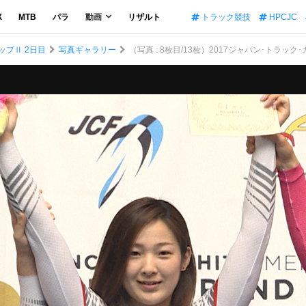
X
MTB
パラ
動画
リザルト
トラック競技
HPCJC
ップⅡ 2日目
写真ギャラリー
（写真 : 8枚目/13枚）2017ジャパン･トラック