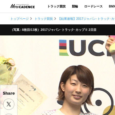
トラック競技
競輪
ロードレース
BM
トップページ
トラック競技
【結果速報】2017ジャパン･トラック･カ
（写真 : 8枚目/13枚）2017ジャパン･トラック･カップⅡ 2日目
Share