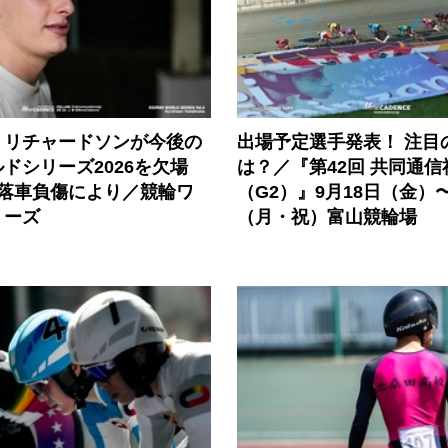
・リチャードソンが今後の
出場予定選手発表！ 注目
ドシリーズ2026を欠場
は？／『第42回 共同通信
の落車負傷により／競輪ワ
（G2）』9月18日（金）〜
リーズ
（月・祝）富山競輪場