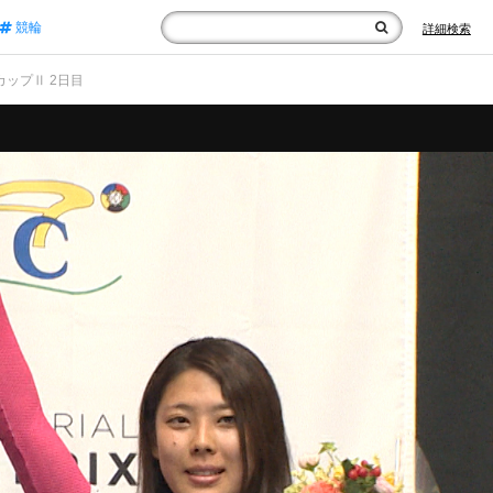
競輪
詳細検索
･カップⅡ 2日目