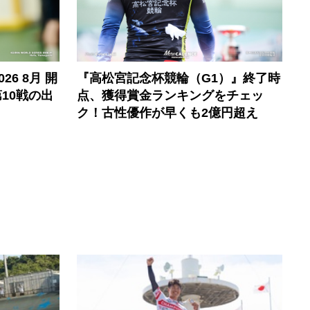
6 8月 開
『高松宮記念杯競輪（G1）』終了時
10戦の出
点、獲得賞金ランキングをチェッ
ク！古性優作が早くも2億円超え