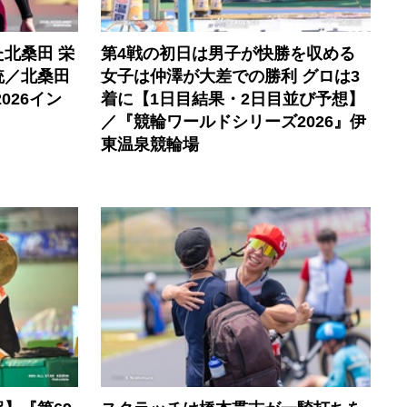
北桑田 栄
第4戦の初日は男子が快勝を収める
統／北桑田
女子は仲澤が大差での勝利 グロは3
026イン
着に【1日目結果・2日目並び予想】
／『競輪ワールドシリーズ2026』伊
東温泉競輪場