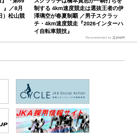
】『第69
スクラッチは橋本貫志が一騎打ちを
）』／8月
制する 4km速度競走は選抜王者の伊
日）松山競
澤璃空が春夏制覇 ／男子スクラッ
チ・4km速度競走『2026インターハ
イ自転車競技』
Recommended by