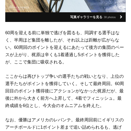
写真ギャラリーを見る
38 photos
60周を迎える前に単独で逃げを図るも、同調する選手はな
く、半周ほど集団を離したが、それ以上は距離が広がらな
い。60周回のポイントを迎えるにあたって後方の集団のペー
スが上がり、梶原は辛くも1着通過し5ポイントを獲得した
が、ここで集団に吸収される。
ここからは再びトップ争いの選手たちの戦いとなり、上位の
選手たちがポイントを獲得していく。そして最終周回。60周
回目のポイント獲得後にアクションがなかった梶原だが、最
後に外から大きく前方へ上昇して、4着でフィニッシュ。最
終成績を6位とし、今大会のオムニアムを終えた。
なお、優勝はアメリカのレバンテ。最終周回前にイギリスの
アーチボールドに1ポイント差まで追い詰められるも、逃げ