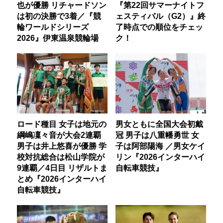
也が優勝 リチャードソン
『第22回サマーナイトフ
は初の決勝で3着／『競
ェスティバル（G2）』終
輪ワールドシリーズ
了時点での順位をチェッ
2026』伊東温泉競輪場
ク！
ロード種目 女子は地元の
男女ともに全国大会初戴
綱嶋凜々音が大会2連覇
冠 男子は八重幡勇世 女
男子は井上悠喜が優勝 学
子は阿部陽海 ／男女ケイ
校対抗総合は松山学院が
リン『2026インターハイ
9連覇／4日目 リザルトま
自転車競技』
とめ『2026インターハイ
自転車競技』