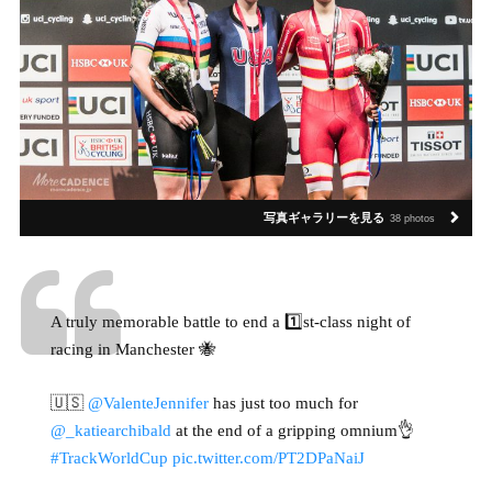
写真ギャラリーを見る
38 photos
A truly memorable battle to end a 1️⃣st-class night of
racing in Manchester 🐝
🇺🇸
@ValenteJennifer
has just too much for
@_katiearchibald
at the end of a gripping omnium👌
#TrackWorldCup
pic.twitter.com/PT2DPaNaiJ