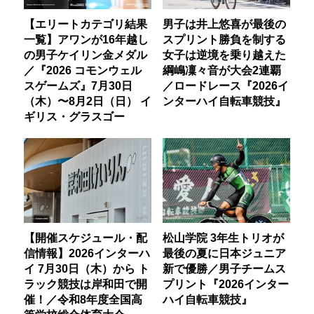
【エリートカテゴリ結果
男子は井上悠喜が最後の
一覧】アワンが16年越し
スプリント勝負を制する
の男子ケイリン金メダル
女子は逆境を乗り越えた
／『2026 コモンウェル
綱嶋凜々音が大会2連覇
スゲームズ』7月30日
／ロードレース『2026イ
（木）〜8月2日（日） イ
ンターハイ自転車競技』
ギリス・グラスゴー
【開催スケジュール・配
松山学院 3年生トリオが
信情報】2026インターハ
最後の夏に日本ジュニア
イ 7月30日（木）から ト
新で優勝／男子チームス
ラック競技は岸和田で開
プリント『2026インター
催！／令和8年度全国高
ハイ自転車競技』