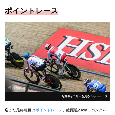
ポイントレース
写真ギャラリーを見る
38 photos
迎えた最終種目は
ポイントレース
。総距離20km、バンクを