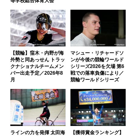
等学校総合体育大会
【競輪】窪木・内野が海
マシュー・リチャードソ
外勢と同あっせん トラッ
ンが今後の競輪ワールド
クナショナルチームメン
シリーズ2026を欠場 第6
バー出走予定／2026年8
戦での落車負傷により／
月
競輪ワールドシリーズ
ラインの力を発揮 太田海
【獲得賞金ランキング】