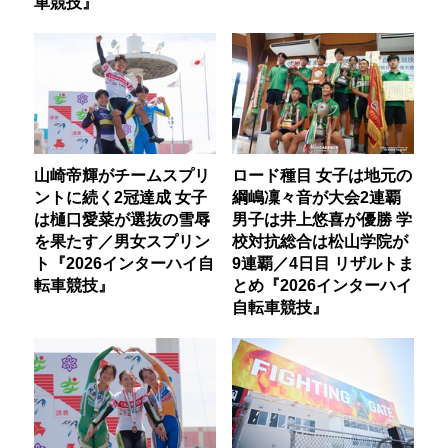
車競技』
山崎帝輝がチームスプリ
ロード種目 女子は地元の
ントに続く2冠達成 女子
綱嶋凜々音が大会2連覇
は樋口愛菜が選抜の雪辱
男子は井上悠喜が優勝 学
を果たす／男女スプリン
校対抗総合は松山学院が
ト『2026インターハイ自
9連覇／4日目 リザルトま
転車競技』
とめ『2026インターハイ
自転車競技』