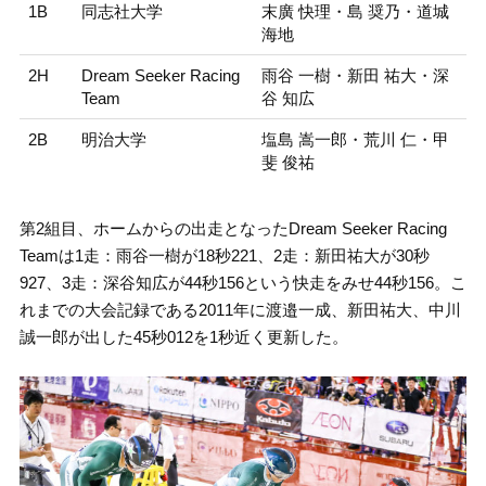
1B
同志社大学
末廣 快理・島 奨乃・道城
海地
2H
Dream Seeker Racing
雨谷 一樹・新田 祐大・深
Team
谷 知広
2B
明治大学
塩島 嵩一郎・荒川 仁・甲
斐 俊祐
第2組目、ホームからの出走となったDream Seeker Racing
Teamは1走：雨谷一樹が18秒221、2走：新田祐大が30秒
927、3走：深谷知広が44秒156という快走をみせ44秒156。こ
れまでの大会記録である2011年に渡邉一成、新田祐大、中川
誠一郎が出した45秒012を1秒近く更新した。