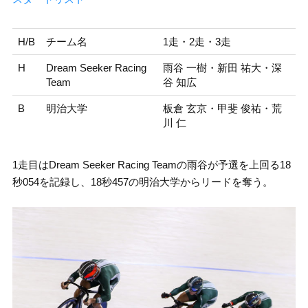
H/B
チーム名
1走・2走・3走
H
Dream Seeker Racing
雨谷 一樹・新田 祐大・深
Team
谷 知広
B
明治大学
板倉 玄京・甲斐 俊祐・荒
川 仁
1走目はDream Seeker Racing Teamの雨谷が予選を上回る18
秒054を記録し、18秒457の明治大学からリードを奪う。