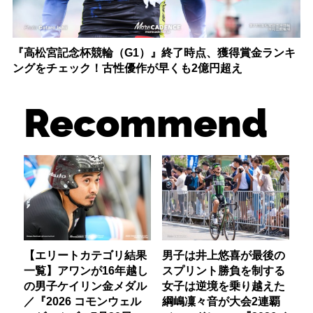
『高松宮記念杯競輪（G1）』終了時点、獲得賞金ランキ
ングをチェック！古性優作が早くも2億円超え
Recommend
【エリートカテゴリ結果
男子は井上悠喜が最後の
一覧】アワンが16年越し
スプリント勝負を制する
の男子ケイリン金メダル
女子は逆境を乗り越えた
／『2026 コモンウェル
綱嶋凜々音が大会2連覇