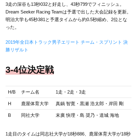
3走の深谷も13秒032と好走し、43秒799でフィニッシュ。
Dream Seeker Racing Teamは予選で出した大会記録を更新。
明治大学も45秒381と予選タイムから約0.5秒縮め、2位とな
った。
2019年全日本トラック男子エリート チーム・スプリント 決
勝リザルト
3-4位決定戦
H/B
チーム名
1走・2走・3走
H
鹿屋体育大学
真鍋 智寛・黒瀬 浩太郎・岸田 剛
B
同社大学
末廣 快理・島 奨乃・道城 海地
1走目のタイムは同志社大学が18秒886、鹿屋体育大学が18秒