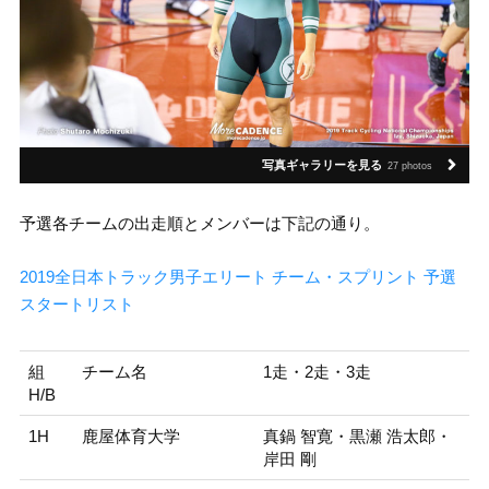
写真ギャラリーを見る
27 photos
予選各チームの出走順とメンバーは下記の通り。
2019全日本トラック男子エリート チーム・スプリント 予選
スタートリスト
組
チーム名
1走・2走・3走
H/B
1H
鹿屋体育大学
真鍋 智寛・黒瀬 浩太郎・
岸田 剛