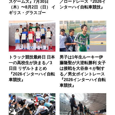
スゲームズ』7月30日
／ロードレース『2026イ
（木）〜8月2日（日） イ
ンターハイ自転車競技』
ギリス・グラスゴー
トラック競技最終日 日本
男子は1年生ルーキー伊
一の高校生が決まる／3
藤隆聖が大逆転勝利 女子
日目 リザルトまとめ
は接戦を大谷奈々が制す
『2026インターハイ自転
る／男女ポイントレース
車競技』
『2026インターハイ自転
車競技』