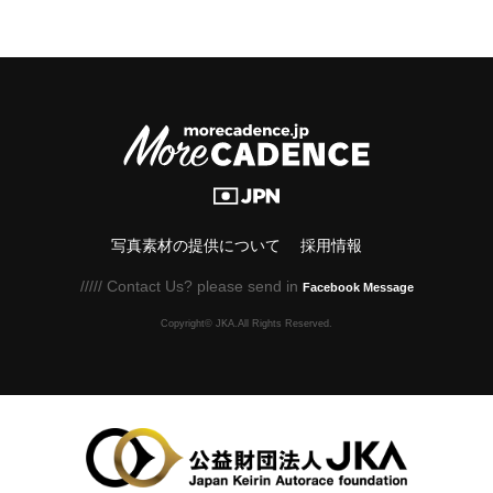
写真素材の提供について
採用情報
///// Contact Us? please send in
Facebook Message
Copyright© JKA.All Rights Reserved.