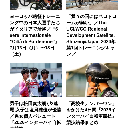
ヨーロッパ遠征トレーニ
「我々の国にはベロドロ
ング中の日本人選手たち
ームが無い」／The
がイタリアで活躍／『6
UCI/WCC Regional
sere internazionale
Development Satellite,
"Città di Pordenone"』
Shuzenji/Japan 2026年
7月13日（月）〜18日
第1回トレーニングキャ
（土）
ンプ
男子は松田奏太朗が2連
「高校生ナンバーワン」
覇 女子は塩貝穂佳が優勝
をかけた4日間『2026イ
／男女個人パシュート
ンターハイ自転車競技』
『2026インターハイ自転
競技結果まとめ