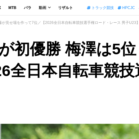
X
MTB
パラ
動画
リザルト
トラック競技
HPCJC
藤が見せ場を作って7位／【2026全日本自転車競技選手権ロード・レース 男子U23
が初優勝 梅澤は5位
026全日本自転車競