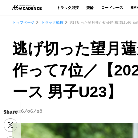
トラック競技
競輪
ロードレース
BM
トップページ
トラック競技
逃げ切った望月蓮が初優勝 梅澤は5位 新
逃げ切った望月蓮
作って7位／【2
ース 男子U23】
2026/06/28
Share