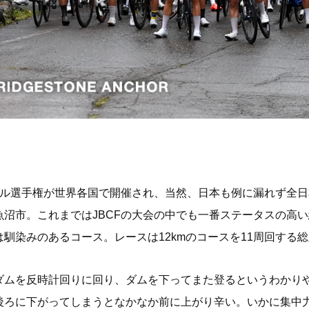
ナル選手権が世界各国で開催され、当然、日本も例に漏れず全
沼市。これまではJBCFの大会の中でも一番ステータスの高
染みのあるコース。レースは12kmのコースを11周回する総距
ダムを反時計回りに回り、ダムを下ってまた登るというわかり
後ろに下がってしまうとなかなか前に上がり辛い。いかに集中