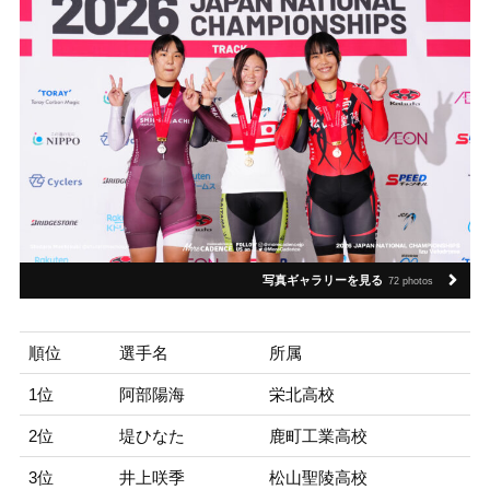
写真ギャラリーを見る
72 photos
順位
選手名
所属
1位
阿部陽海
栄北高校
2位
堤ひなた
鹿町工業高校
3位
井上咲季
松山聖陵高校