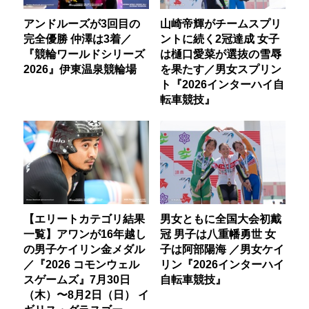
アンドルーズが3回目の
山崎帝輝がチームスプリ
完全優勝 仲澤は3着／
ントに続く2冠達成 女子
『競輪ワールドシリーズ
は樋口愛菜が選抜の雪辱
2026』伊東温泉競輪場
を果たす／男女スプリン
ト『2026インターハイ自
転車競技』
【エリートカテゴリ結果
男女ともに全国大会初戴
一覧】アワンが16年越し
冠 男子は八重幡勇世 女
の男子ケイリン金メダル
子は阿部陽海 ／男女ケイ
／『2026 コモンウェル
リン『2026インターハイ
スゲームズ』7月30日
自転車競技』
（木）〜8月2日（日） イ