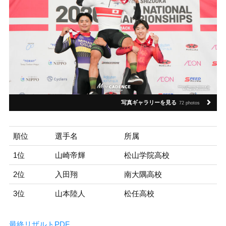
写真ギャラリーを見る
72 photos
順位
選手名
所属
1位
山崎帝輝
松山学院高校
2位
入田翔
南大隅高校
3位
山本陸人
松任高校
最終リザルトPDF