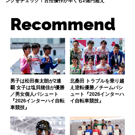
ングをチェック！古性優作が早くも2億円超え
Recommend
男子は松田奏太朗が2連
北桑田 トラブルを乗り越
覇 女子は塩貝穂佳が優勝
え逆転優勝／チームパシ
／男女個人パシュート
ュート『2026インターハ
『2026インターハイ自転
イ自転車競技』
車競技』