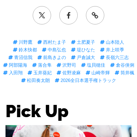
川野鷹
西村たま子
土肥夏子
山本陸人
鈴木快都
中島弘也
堤ひなた
井上咲季
青沼信我
前島きよの
戸倉誠大
長嶺六三志
阿部陽海
落合隼
沢野司
塩貝穂佳
倉谷侠俐
入田翔
玉井葵妃
佐野凌麻
山崎帝輝
筒井楓
松田奏太朗
2026全日本選手権トラック
Pick Up