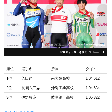
写真ギャラリーを見る
72 photos
順位
選手名
所属
タイム
1位
入田翔
南大隅高校
1:04.612
2位
長嶺六三志
沖縄工業高校
1:04.634
3位
佐野凌麻
岐阜第一高校
1:05.322