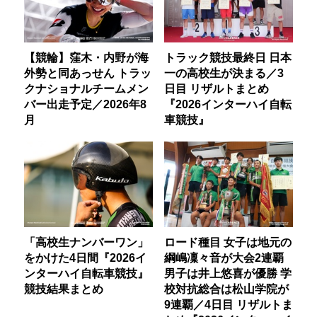
【競輪】窪木・内野が海
トラック競技最終日 日本
外勢と同あっせん トラッ
一の高校生が決まる／3
クナショナルチームメン
日目 リザルトまとめ
バー出走予定／2026年8
『2026インターハイ自転
月
車競技』
「高校生ナンバーワン」
ロード種目 女子は地元の
をかけた4日間『2026イ
綱嶋凜々音が大会2連覇
ンターハイ自転車競技』
男子は井上悠喜が優勝 学
競技結果まとめ
校対抗総合は松山学院が
9連覇／4日目 リザルトま