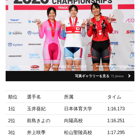
写真ギャラリーを見る
72 photos
順位
選手名
所属
タイム
1位
玉井葵妃
日本体育大学
1:16.173
2位
前島きよの
向陽高校
1:16.251
3位
井上咲季
松山聖陵高校
1:17.295