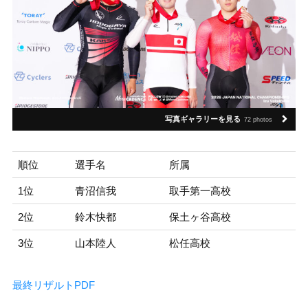
写真ギャラリーを見る
72 photos
順位
選手名
所属
1位
青沼信我
取手第一高校
2位
鈴木快都
保土ヶ谷高校
3位
山本陸人
松任高校
最終リザルトPDF