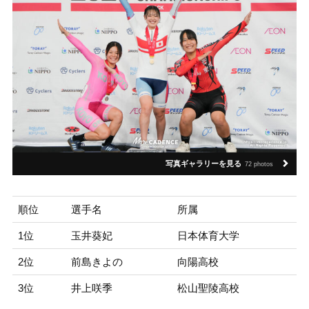
写真ギャラリーを見る
72 photos
順位
選手名
所属
1位
玉井葵妃
日本体育大学
2位
前島きよの
向陽高校
3位
井上咲季
松山聖陵高校