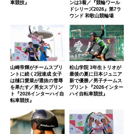
車競技』
ンは3着／『競輪ワール
ドシリーズ2026』第7ラ
ウンド 和歌山競輪場
山崎帝輝がチームスプリ
松山学院 3年生トリオが
ントに続く2冠達成 女子
最後の夏に日本ジュニア
は樋口愛菜が選抜の雪辱
新で優勝／男子チームス
を果たす／男女スプリン
プリント『2026インター
ト『2026インターハイ自
ハイ自転車競技』
転車競技』