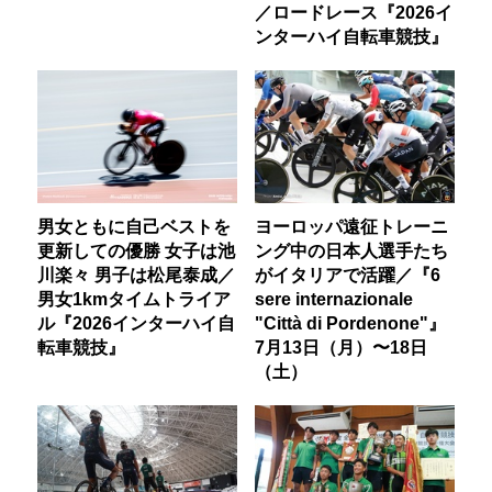
／ロードレース『2026イ
ンターハイ自転車競技』
男女ともに自己ベストを
ヨーロッパ遠征トレーニ
更新しての優勝 女子は池
ング中の日本人選手たち
川楽々 男子は松尾泰成／
がイタリアで活躍／『6
男女1kmタイムトライア
sere internazionale
ル『2026インターハイ自
"Città di Pordenone"』
転車競技』
7月13日（月）〜18日
（土）