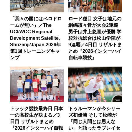
「我々の国にはベロドロ
ロード種目 女子は地元の
ームが無い」／The
綱嶋凜々音が大会2連覇
UCI/WCC Regional
男子は井上悠喜が優勝 学
Development Satellite,
校対抗総合は松山学院が
Shuzenji/Japan 2026年
9連覇／4日目 リザルトま
第1回トレーニングキャ
とめ『2026インターハイ
ンプ
自転車競技』
トラック競技最終日 日本
トゥルーマンが今シリー
一の高校生が決まる／3
ズ初優勝 そして松崎が
日目 リザルトまとめ
「同じ人間とは思えな
『2026インターハイ自転
い」と語ったラブレイセ