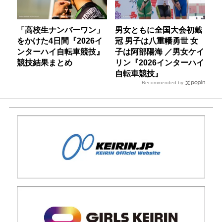
「高校生ナンバーワン」
男女ともに全国大会初戴
をかけた4日間『2026イ
冠 男子は八重幡勇世 女
ンターハイ自転車競技』
子は阿部陽海 ／男女ケイ
競技結果まとめ
リン『2026インターハイ
自転車競技』
Recommended by