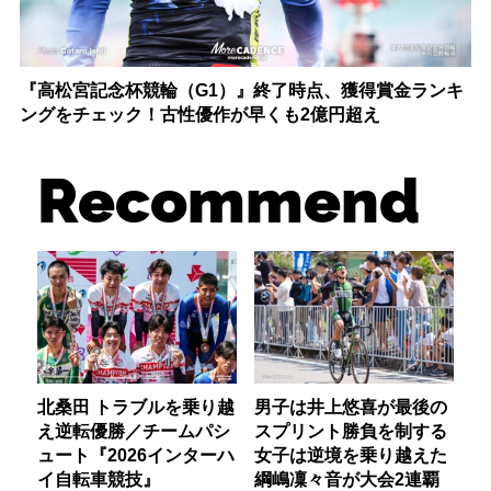
『高松宮記念杯競輪（G1）』終了時点、獲得賞金ランキ
ングをチェック！古性優作が早くも2億円超え
Recommend
北桑田 トラブルを乗り越
男子は井上悠喜が最後の
え逆転優勝／チームパシ
スプリント勝負を制する
ュート『2026インターハ
女子は逆境を乗り越えた
イ自転車競技』
綱嶋凜々音が大会2連覇