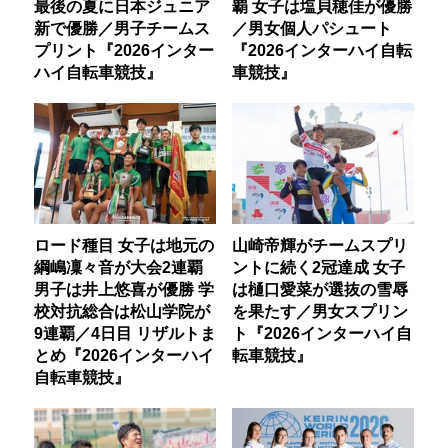
最後の夏に日本ジュニア
覇 女子は塩貝穂佳が優勝
新で優勝／男子チームス
／男女個人パシュート
プリント『2026インター
『2026インターハイ自転
ハイ自転車競技』
車競技』
ロード種目 女子は地元の
山崎帝輝がチームスプリ
綱嶋凜々音が大会2連覇
ントに続く2冠達成 女子
男子は井上悠喜が優勝 学
は樋口愛菜が選抜の雪辱
校対抗総合は松山学院が
を果たす／男女スプリン
9連覇／4日目 リザルトま
ト『2026インターハイ自
とめ『2026インターハイ
転車競技』
自転車競技』