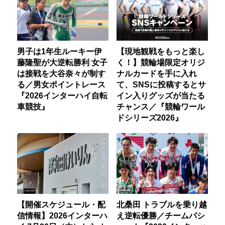
男子は1年生ルーキー伊
【現地観戦をもっと楽し
藤隆聖が大逆転勝利 女子
く！】競輪場限定オリジ
は接戦を大谷奈々が制す
ナルカードを手に入れ
る／男女ポイントレース
て、SNSに投稿するとサ
『2026インターハイ自転
イン入りグッズが当たる
車競技』
チャンス／『競輪ワール
ドシリーズ2026』
【開催スケジュール・配
北桑田 トラブルを乗り越
信情報】2026インターハ
え逆転優勝／チームパシ