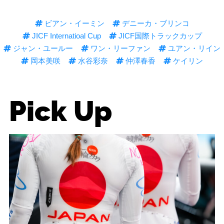
ビアン・イーミン
デニーカ・ブリンコ
JICF Internatioal Cup
JICF国際トラックカップ
ジャン・ユールー
ワン・リーファン
ユアン・リイン
岡本美咲
水谷彩奈
仲澤春香
ケイリン
Pick Up