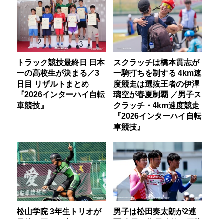
トラック競技最終日 日本
スクラッチは橋本貫志が
一の高校生が決まる／3
一騎打ちを制する 4km速
日目 リザルトまとめ
度競走は選抜王者の伊澤
『2026インターハイ自転
璃空が春夏制覇 ／男子ス
車競技』
クラッチ・4km速度競走
『2026インターハイ自転
車競技』
松山学院 3年生トリオが
男子は松田奏太朗が2連