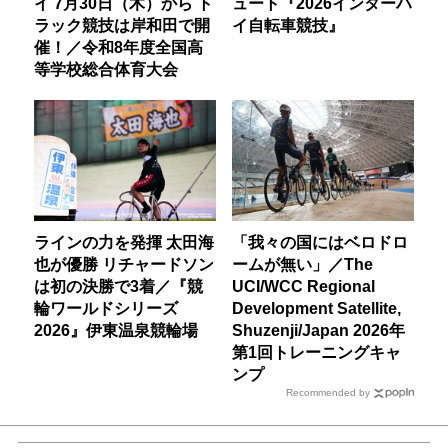
イ 7月30日（木）から ト
ュート『2026インターハ
ラック競技は岸和田で開
イ自転車競技』
催！／令和8年度全国高
等学校総合体育大会
ラインの力を発揮 太田海
「我々の国にはベロドロ
也が優勝 リチャードソン
ームが無い」／The
は初の決勝で3着／『競
UCI/WCC Regional
輪ワールドシリーズ
Development Satellite,
2026』伊東温泉競輪場
Shuzenji/Japan 2026年
第1回トレーニングキャ
ンプ
Recommended by