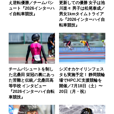
え逆転優勝／チームパシ
更新しての優勝 女子は池
ュート『2026インターハ
川楽々 男子は松尾泰成／
イ自転車競技』
男女1kmタイムトライア
ル『2026インターハイ自
転車競技』
チームパシュートを制し
シズオカケイリンフェス
た北桑田 栄冠の裏にあっ
タも実施予定！ 静岡競輪
た苦難と伝統／北桑田高
場でHPCJC支援競輪を
等学校 インタビュー
開催／7月18日（土）〜
『2026インターハイ自転
20日（月・祝）
車競技』