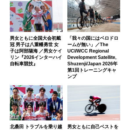
男女ともに全国大会初戴
「我々の国にはベロドロ
冠 男子は八重幡勇世 女
ームが無い」／The
子は阿部陽海 ／男女ケイ
UCI/WCC Regional
リン『2026インターハイ
Development Satellite,
自転車競技』
Shuzenji/Japan 2026年
第1回トレーニングキャ
ンプ
北桑田 トラブルを乗り越
男女ともに自己ベストを