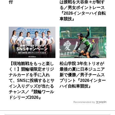
付
は接戦を大谷奈々が制す
る／男女ポイントレース
『2026インターハイ自転
車競技』
【現地観戦をもっと楽し
松山学院 3年生トリオが
く！】競輪場限定オリジ
最後の夏に日本ジュニア
ナルカードを手に入れ
新で優勝／男子チームス
て、SNSに投稿するとサ
プリント『2026インター
イン入りグッズが当たる
ハイ自転車競技』
チャンス／『競輪ワール
ドシリーズ2026』
Recommended by