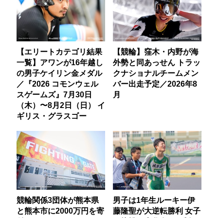
【エリートカテゴリ結果
【競輪】窪木・内野が海
一覧】アワンが16年越し
外勢と同あっせん トラッ
の男子ケイリン金メダル
クナショナルチームメン
／『2026 コモンウェル
バー出走予定／2026年8
スゲームズ』7月30日
月
（木）〜8月2日（日） イ
ギリス・グラスゴー
競輪関係3団体が熊本県
男子は1年生ルーキー伊
と熊本市に2000万円を寄
藤隆聖が大逆転勝利 女子