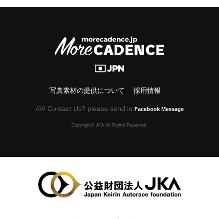
写真素材の提供について
採用情報
///// Contact Us? please send in
Facebook Message
Copyright© JKA.All Rights Reserved.