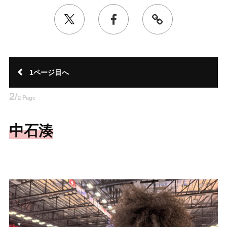
1ページ目へ
2/
2 Page
中石湊