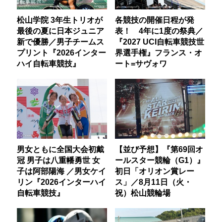
松山学院 3年生トリオが
各競技の開催日程が発
最後の夏に日本ジュニア
表！ 4年に1度の祭典／
新で優勝／男子チームス
『2027 UCI自転車競技世
プリント『2026インター
界選手権』フランス・オ
ハイ自転車競技』
ート=サヴォワ
男女ともに全国大会初戴
【並び予想】『第69回オ
冠 男子は八重幡勇世 女
ールスター競輪（G1）』
子は阿部陽海 ／男女ケイ
初日「オリオン賞レー
リン『2026インターハイ
ス」／8月11日（火・
自転車競技』
祝）松山競輪場