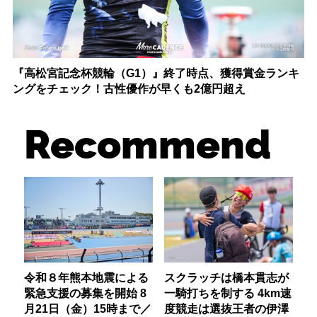
『高松宮記念杯競輪（G1）』終了時点、獲得賞金ランキ
ングをチェック！古性優作が早くも2億円超え
Recommend
令和８年熊本地震による
スクラッチは橋本貫志が
緊急支援の募集を開始 8
一騎打ちを制する 4km速
月21日（金）15時まで／
度競走は選抜王者の伊澤