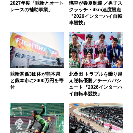
2027年度「競輪とオート
璃空が春夏制覇 ／男子ス
レースの補助事業」
クラッチ・4km速度競走
『2026インターハイ自転
車競技』
競輪関係3団体が熊本県
北桑田 トラブルを乗り越
と熊本市に2000万円を寄
え逆転優勝／チームパシ
付
ュート『2026インターハ
イ自転車競技』