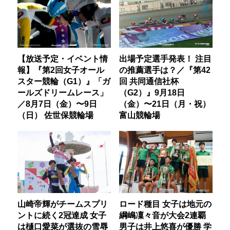
【放送予定・イベント情
出場予定選手発表！ 注目
報】『第2回女子オール
の推薦選手は？／『第42
スター競輪（G1）』「ガ
回 共同通信社杯
ールズドリームレース」
（G2）』9月18日
／8月7日（金）〜9日
（金）〜21日（月・祝）
（日） 佐世保競輪場
富山競輪場
山崎帝輝がチームスプリ
ロード種目 女子は地元の
ントに続く2冠達成 女子
綱嶋凜々音が大会2連覇
は樋口愛菜が選抜の雪辱
男子は井上悠喜が優勝 学