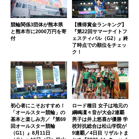
競輪関係3団体が熊本県
【獲得賞金ランキング】
と熊本市に2000万円を寄
『第22回サマーナイトフ
付
ェスティバル（G2）』終
了時点での順位をチェッ
ク！
初心者にこそおすすめ！
ロード種目 女子は地元の
「オールスター競輪」の
綱嶋凜々音が大会2連覇
基本と楽しみ方／『第69
男子は井上悠喜が優勝 学
回オールスター競輪
校対抗総合は松山学院が
（G1）』8月11日
9連覇／4日目 リザルトま