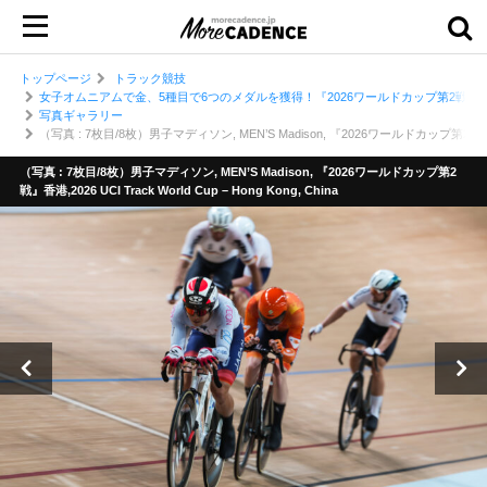
トップページ
トラック競技
女子オムニアムで金、5種目で6つのメダルを獲得！『2026ワールドカップ第2戦』日本
写真ギャラリー
（写真 : 7枚目/8枚）男子マディソン, MEN’S Madison, 『2026ワールドカップ第2戦』香港,2026
（写真 : 7枚目/8枚）男子マディソン, MEN’S Madison, 『2026ワールドカップ第2
戦』香港,2026 UCI Track World Cup – Hong Kong, China