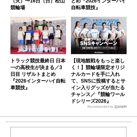
（火）〜16日（日）松山
とめ『2026インターハイ
競輪場
自転車競技』
トラック競技最終日 日本
【現地観戦をもっと楽し
一の高校生が決まる／3
く！】競輪場限定オリジ
日目 リザルトまとめ
ナルカードを手に入れ
『2026インターハイ自転
て、SNSに投稿するとサ
車競技』
イン入りグッズが当たる
チャンス／『競輪ワール
ドシリーズ2026』
Recommended by