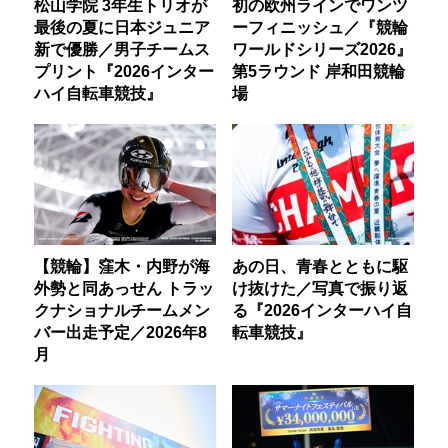
松山学院 3年生トリオが
初の欧州ラインでワンツ
最後の夏に日本ジュニア
ーフィニッシュ／『競輪
新で優勝／男子チームス
ワールドシリーズ2026』
プリント『2026インター
第5ラウンド 岸和田競輪
ハイ自転車競技』
場
【競輪】窪木・内野が海
あの日、青春とともに駆
外勢と同あっせん トラッ
け抜けた／写真で振り返
クナショナルチームメン
る『2026インターハイ自
バー出走予定／2026年8
転車競技』
月