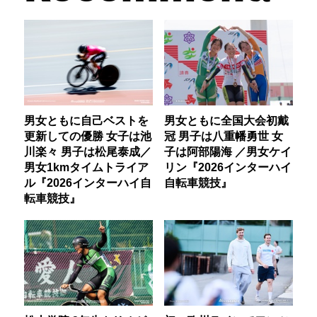
男女ともに自己ベストを
男女ともに全国大会初戴
更新しての優勝 女子は池
冠 男子は八重幡勇世 女
川楽々 男子は松尾泰成／
子は阿部陽海 ／男女ケイ
男女1kmタイムトライア
リン『2026インターハイ
ル『2026インターハイ自
自転車競技』
転車競技』