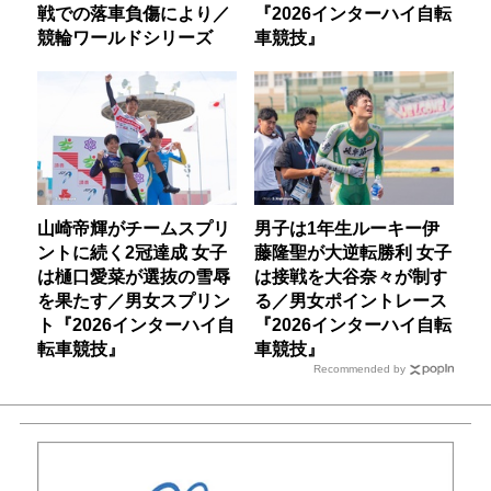
戦での落車負傷により／
『2026インターハイ自転
競輪ワールドシリーズ
車競技』
山崎帝輝がチームスプリ
男子は1年生ルーキー伊
ントに続く2冠達成 女子
藤隆聖が大逆転勝利 女子
は樋口愛菜が選抜の雪辱
は接戦を大谷奈々が制す
を果たす／男女スプリン
る／男女ポイントレース
ト『2026インターハイ自
『2026インターハイ自転
転車競技』
車競技』
Recommended by