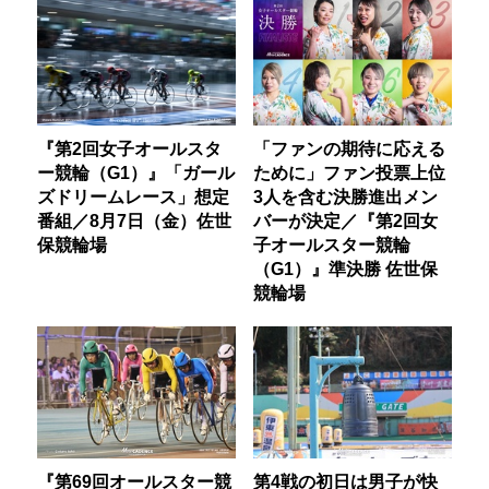
『第2回女子オールスタ
「ファンの期待に応える
ー競輪（G1）』「ガール
ために」ファン投票上位
ズドリームレース」想定
3人を含む決勝進出メン
番組／8月7日（金）佐世
バーが決定／『第2回女
保競輪場
子オールスター競輪
（G1）』準決勝 佐世保
競輪場
『第69回オールスター競
第4戦の初日は男子が快