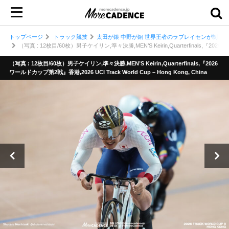
トップページ
トラック競技
太田が銀 中野が銅 世界王者のラブレイセンが制した
（写真 : 12枚目/60枚）男子ケイリン,準々決勝,MEN’S Keirin,Quarterfinals,『2026ワール
（写真 : 12枚目/60枚）男子ケイリン,準々決勝,MEN’S Keirin,Quarterfinals,『2026
ワールドカップ第2戦』香港,2026 UCI Track World Cup – Hong Kong, China