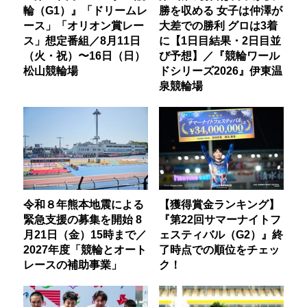
輪（G1）』「ドリームレ
勝を収める 女子は仲澤が
ース」「オリオン賞レー
大差での勝利 グロは3着
ス」想定番組／8月11日
に【1日目結果・2日目並
（火・祝）〜16日（日）
び予想】／『競輪ワール
松山競輪場
ドシリーズ2026』伊東温
泉競輪場
令和８年熊本地震による
【獲得賞金ランキング】
緊急支援の募集を開始 8
『第22回サマーナイトフ
月21日（金）15時まで／
ェスティバル（G2）』終
2027年度「競輪とオート
了時点での順位をチェッ
レースの補助事業」
ク！