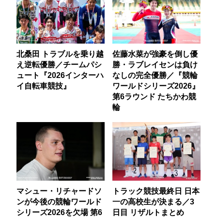
北桑田 トラブルを乗り越
佐藤水菜が強豪を倒し優
え逆転優勝／チームパシ
勝・ラブレイセンは負け
ュート『2026インターハ
なしの完全優勝／『競輪
イ自転車競技』
ワールドシリーズ2026』
第6ラウンド たちかわ競
輪
マシュー・リチャードソ
トラック競技最終日 日本
ンが今後の競輪ワールド
一の高校生が決まる／3
シリーズ2026を欠場 第6
日目 リザルトまとめ