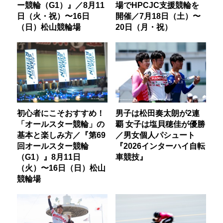
ー競輪（G1）』／8月11
場でHPCJC支援競輪を
日（火・祝）〜16日
開催／7月18日（土）〜
（日）松山競輪場
20日（月・祝）
初心者にこそおすすめ！
男子は松田奏太朗が2連
「オールスター競輪」の
覇 女子は塩貝穂佳が優勝
基本と楽しみ方／『第69
／男女個人パシュート
回オールスター競輪
『2026インターハイ自転
（G1）』8月11日
車競技』
（火）〜16日（日）松山
競輪場