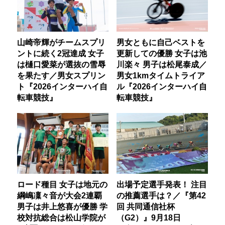
山崎帝輝がチームスプリ
男女ともに自己ベストを
ントに続く2冠達成 女子
更新しての優勝 女子は池
は樋口愛菜が選抜の雪辱
川楽々 男子は松尾泰成／
を果たす／男女スプリン
男女1kmタイムトライア
ト『2026インターハイ自
ル『2026インターハイ自
転車競技』
転車競技』
ロード種目 女子は地元の
出場予定選手発表！ 注目
綱嶋凜々音が大会2連覇
の推薦選手は？／『第42
男子は井上悠喜が優勝 学
回 共同通信社杯
校対抗総合は松山学院が
（G2）』9月18日