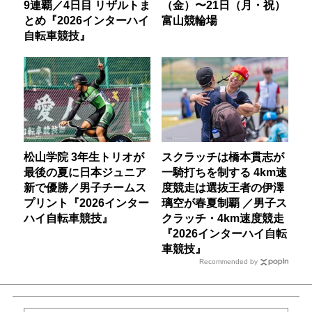
9連覇／4日目 リザルトま
（金）〜21日（月・祝）
とめ『2026インターハイ
富山競輪場
自転車競技』
松山学院 3年生トリオが
スクラッチは橋本貫志が
最後の夏に日本ジュニア
一騎打ちを制する 4km速
新で優勝／男子チームス
度競走は選抜王者の伊澤
プリント『2026インター
璃空が春夏制覇 ／男子ス
ハイ自転車競技』
クラッチ・4km速度競走
『2026インターハイ自転
車競技』
Recommended by