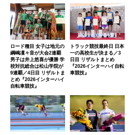
ロード種目 女子は地元の
トラック競技最終日 日本
綱嶋凜々音が大会2連覇
一の高校生が決まる／3
男子は井上悠喜が優勝 学
日目 リザルトまとめ
校対抗総合は松山学院が
『2026インターハイ自転
9連覇／4日目 リザルトま
車競技』
とめ『2026インターハイ
自転車競技』