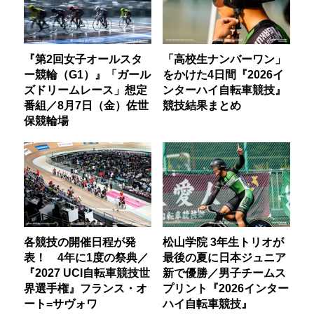
『第2回女子オールスタ
「高校生ナンバーワン」
ー競輪（G1）』「ガール
をかけた4日間『2026イ
ズドリームレース」想定
ンターハイ自転車競技』
番組／8月7日（金）佐世
競技結果まとめ
保競輪場
各競技の開催日程が発
松山学院 3年生トリオが
表！ 4年に1度の祭典／
最後の夏に日本ジュニア
『2027 UCI自転車競技世
新で優勝／男子チームス
界選手権』フランス・オ
プリント『2026インター
ート=サヴォワ
ハイ自転車競技』