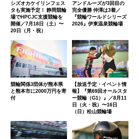
シズオカケイリンフェス
アンドルーズが3回目の
タも実施予定！ 静岡競輪
完全優勝 仲澤は3着／
場でHPCJC支援競輪を
『競輪ワールドシリーズ
開催／7月18日（土）〜
2026』伊東温泉競輪場
20日（月・祝）
競輪関係3団体が熊本県
【放送予定・イベント情
と熊本市に2000万円を寄
報】『第69回オールスタ
付
ー競輪（G1）』／8月11
日（火・祝）〜16日
（日）松山競輪場