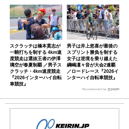
スクラッチは橋本貫志が
男子は井上悠喜が最後の
一騎打ちを制する 4km速
スプリント勝負を制する
度競走は選抜王者の伊澤
女子は逆境を乗り越えた
璃空が春夏制覇 ／男子ス
綱嶋凜々音が大会2連覇
クラッチ・4km速度競走
／ロードレース『2026イ
『2026インターハイ自転
ンターハイ自転車競技』
車競技』
Recommended by