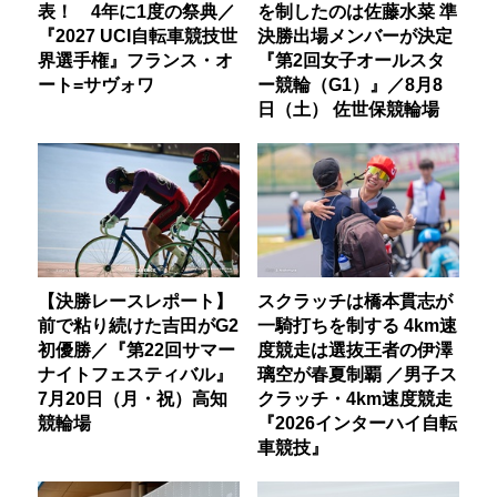
表！ 4年に1度の祭典／
を制したのは佐藤水菜 準
『2027 UCI自転車競技世
決勝出場メンバーが決定
界選手権』フランス・オ
『第2回女子オールスタ
ート=サヴォワ
ー競輪（G1）』／8月8
日（土） 佐世保競輪場
【決勝レースレポート】
スクラッチは橋本貫志が
前で粘り続けた吉田がG2
一騎打ちを制する 4km速
初優勝／『第22回サマー
度競走は選抜王者の伊澤
ナイトフェスティバル』
璃空が春夏制覇 ／男子ス
7月20日（月・祝）高知
クラッチ・4km速度競走
競輪場
『2026インターハイ自転
車競技』