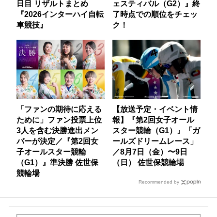
日目 リザルトまとめ
ェスティバル（G2）』終
『2026インターハイ自転
了時点での順位をチェッ
車競技』
ク！
「ファンの期待に応える
【放送予定・イベント情
ために」ファン投票上位
報】『第2回女子オール
3人を含む決勝進出メン
スター競輪（G1）』「ガ
バーが決定／『第2回女
ールズドリームレース」
子オールスター競輪
／8月7日（金）〜9日
（G1）』準決勝 佐世保
（日） 佐世保競輪場
競輪場
Recommended by