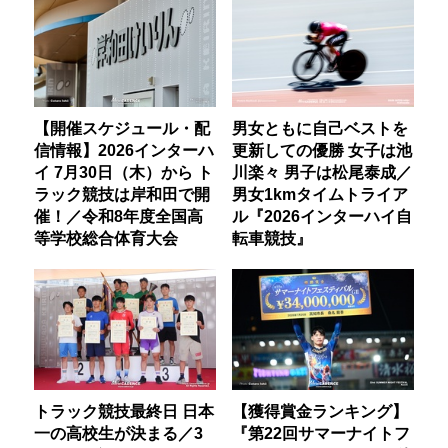
【開催スケジュール・配
男女ともに自己ベストを
信情報】2026インターハ
更新しての優勝 女子は池
イ 7月30日（木）から ト
川楽々 男子は松尾泰成／
ラック競技は岸和田で開
男女1kmタイムトライア
催！／令和8年度全国高
ル『2026インターハイ自
等学校総合体育大会
転車競技』
トラック競技最終日 日本
【獲得賞金ランキング】
一の高校生が決まる／3
『第22回サマーナイトフ