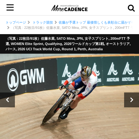
トップページ
トラック競技
佐藤が予選トップ 最後惜しくも表彰台に届かず4位 
（写真 : 22枚目/91枚）佐藤水菜, SATO Mina, JPN, 女子スプリント, 200mFTT 予選, WOMEN 
（写真 : 22枚目/91枚）佐藤水菜, SATO Mina, JPN, 女子スプリント, 200mFTT 予
選, WOMEN Elite Sprint, Qualifying, 2026ワールドカップ第1戦, オーストラリア,
パース, 2026 UCI Track World Cup, Round 1, Perth, Australia